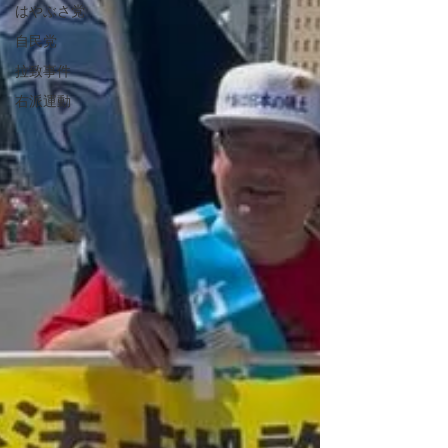
はやぶさ党
自民党
拉致事件
右派運動