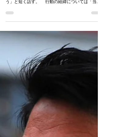
園奪還15周年 川東大了氏特別
インタビュー
「早いな」 率直な感想を尋ねると、ただ一言を
返した。 「成功かどうかは歴史が答えを出すと思
う」と短く話す。 行動の経緯については「当時
京都支部長だった西村齋さんの方が詳しい」と前
置きをしつつ「近隣住民からの苦情がメールの管
理をしていた西村さんのところに届いた。近所に
公園...