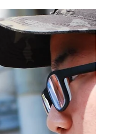
日章新聞
2024年9月26日
読了時間: 1分
中国大使館前で抗議活動 深圳
での殺人事件受け
国民有志団体「戦線社」は26日、東京都港区の中
国大使館前で抗議活動をおこなった。中国・深圳
で発生した日本人学校に通う児童が殺害された事
件を受けての行動で、抗議文の読み上げと投函が
された。 抗議文では「日本人は怒りと悲しみに包
まれている。貴国が謝罪しこの土地を去るまで抗
議する...