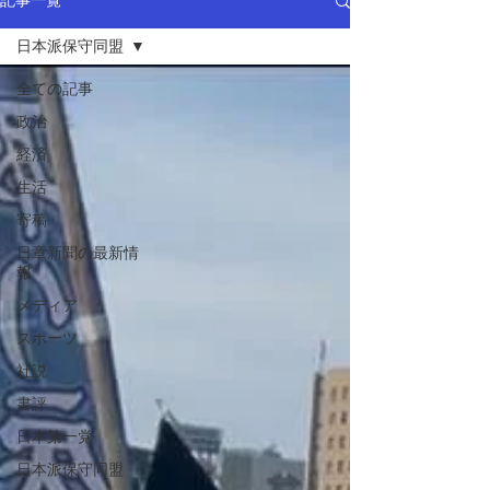
記事一覧
日本派保守同盟
全ての記事
政治
経済
生活
寄稿
日章新聞の最新情
報
メディア
スポーツ
社説
書評
日本第一党
日本派保守同盟