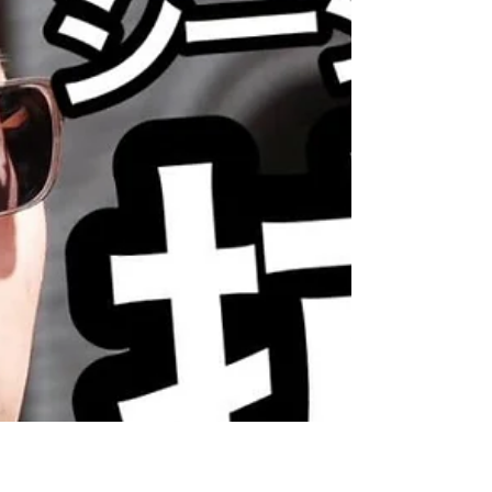
9日、昭和20年にソ連が日ソ中立条約を破り千島列
島などに侵攻した日であることに合わせ、右翼団
体などがロシア大使館に抗議活動をおこなった。
右派系団体「国民有志団体『戦線社』」は「ロシ
アは日本にやったときと同じことを今ウクライナ
でもやっている。国家の問題というよりも民族性
の問...