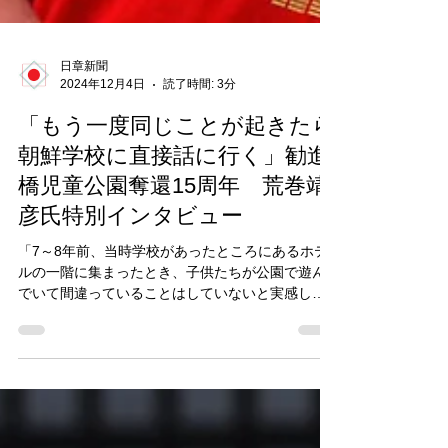
日章新聞
2024年12月4日
読了時間: 3分
「もう一度同じことが起きたら
朝鮮学校に直接話に行く」勧進
橋児童公園奪還15周年 荒巻靖
彦氏特別インタビュー
「7～8年前、当時学校があったところにあるホテ
ルの一階に集まったとき、子供たちが公園で遊ん