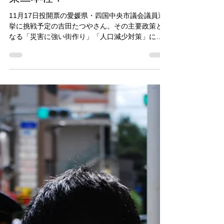
日章新聞
2024年10月27日
読了時間: 2分
四国中央市・吉田たつや氏の政
策二本柱！
11月17日投開票の愛媛県・四国中央市議会議員選
挙に挑戦予定の吉田たつやさん。その主要政策と
なる「災害に強い街作り」「人口減少対策」につ
いて本紙編集部が伺いました。 災害に強い街づく
り 地元建設業者・職人を育成 災害発生時に避難
所として使用できる公共施設の改修・新築など、...