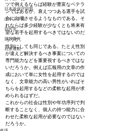
ツで例えるならば経験が豊富なベテラ
日本派保守同盟
ンではあるが、衰えつつある選手を試
合に出場させるようなものである。そ
はやぶさ党
れならば多少経験が少なくとも将来有
自民党
望な若手を起用するべきではないのだ
拉致事件
ろうか。
性別にしても同じである。たとえ性別
右派運動
が違えど解決するべき事案についての
専門能力などを重要視するべきではな
いだろうか。例えば広報用の文章の作
成において単に女性を起用するのでは
なく、文章能力の高い男性がいればそ
ちらを起用するなどの柔軟な起用が求
められるはずだ。
これからの社会は性別や年功序列で判
断することなく、個人の持つ能力に合
わせた柔軟な起用が必要なのではない
だろうか。
生活