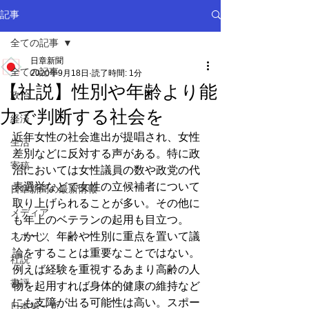
記事
全ての記事
日章新聞
全ての記事
2020年9月18日
読了時間: 1分
【社説】性別や年齢より能
政治
力で判断する社会を
経済
近年女性の社会進出が提唱され、女性
生活
差別などに反対する声がある。特に政
寄稿
治においては女性議員の数や政党の代
表選挙などで女性の立候補者について
日章新聞の最新情報
取り上げられることが多い。その他に
メディア
も年上のベテランの起用も目立つ。
スポーツ
しかし、年齢や性別に重点を置いて議
論をすることは重要なことではない。
社説
例えば経験を重視するあまり高齢の人
書評
物を起用すれば身体的健康の維持など
にも支障が出る可能性は高い。スポー
日本第一党