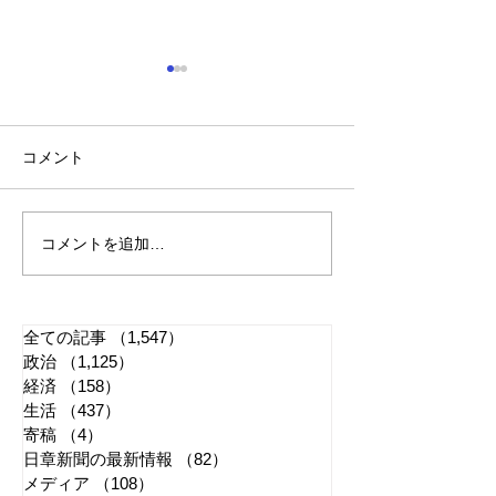
コメント
コメントを追加…
「懲役二七年」で問われ
江戸城・田安門
る司法 国民感情は判決
き 環境省「適
に反映すべきか
管理に努める」
全ての記事
（1,547）
1,547件の記事
政治
（1,125）
1,125件の記事
経済
（158）
158件の記事
生活
（437）
437件の記事
寄稿
（4）
4件の記事
日章新聞の最新情報
（82）
82件の記事
メディア
（108）
108件の記事