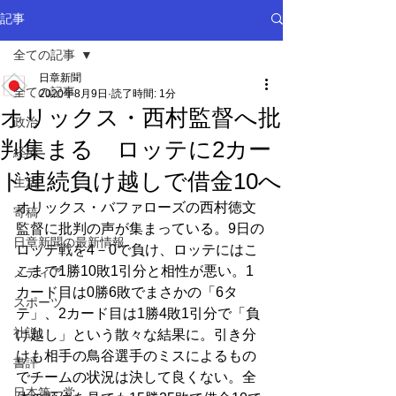
記事
全ての記事
日章新聞
全ての記事
2020年8月9日
読了時間: 1分
オリックス・西村監督へ批
政治
判集まる ロッテに2カー
経済
ド連続負け越しで借金10へ
生活
オリックス・バファローズの西村徳文
寄稿
監督に批判の声が集まっている。9日の
日章新聞の最新情報
ロッテ戦を4－0で負け、ロッテにはこ
こまで1勝10敗1引分と相性が悪い。1
メディア
カード目は0勝6敗でまさかの「6タ
スポーツ
テ」、2カード目は1勝4敗1引分で「負
社説
け越し」という散々な結果に。引き分
けも相手の鳥谷選手のミスによるもの
書評
でチームの状況は決して良くない。全
日本第一党