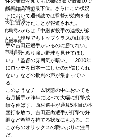
体の順位を見ても15勝25敗で借金10で
勝率は.375で最下位。さらにこの状況
日本派保守同盟
下において週刊誌では監督が焼肉を食
はやぶさ党
べに出かけたことが報道された。
自民党
ファンからは「中継ぎ投手の連投が多
い」「球界でもトップクラスの山本投
拉致事件
手や吉田正選手がいるのに勝てない」
右派運動
「もっと粘り強い野球を見せてほし
い」「監督の雰囲気が暗い」「2010年
にロッテを日本一にしたのが信じられ
ない」などの批判の声が集まってい
る。
このようなチーム状態の中においても
若月捕手が昨年に比べて大幅に打撃成
績を伸ばす、西村選手が通算5本目の本
塁打を放つ、吉田正尚選手が打撃で好
調など希望を持てる状況にもある。こ
こからのオリックスの戦いぶりに注目
だ。