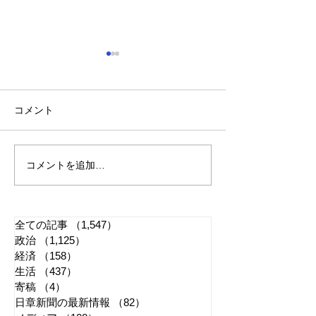
コメント
コメントを追加…
「懲役二七年」で問われ
江戸城・田安門
る司法 国民感情は判決
き 環境省「適
に反映すべきか
管理に努める」
全ての記事
（1,547）
1,547件の記事
政治
（1,125）
1,125件の記事
経済
（158）
158件の記事
生活
（437）
437件の記事
寄稿
（4）
4件の記事
日章新聞の最新情報
（82）
82件の記事