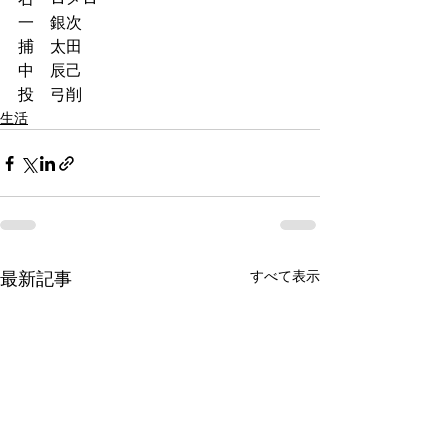
一　銀次
捕　太田
中　辰己
投　弓削
生活
すべて表示
最新記事