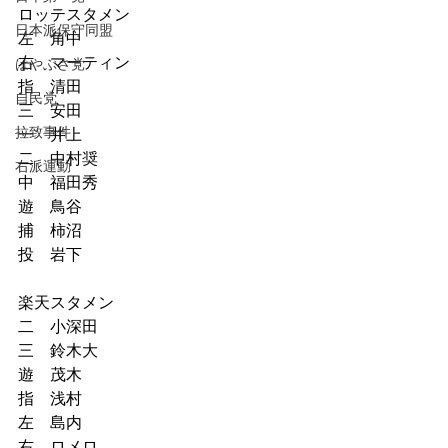
ロッテスタメン
日本派保守同盟
左　角中
右　マーティン
はやぶさ党
指　清田
自民党
三　安田
拉致事件
一　井上
二　中村奨
右派運動
中　福田秀
遊　鳥谷
捕　柿沼
投　岩下
楽天スタメン
二　小深田
三　鈴木大
遊　茂木
指　浅村
左　島内
右　ロメロ