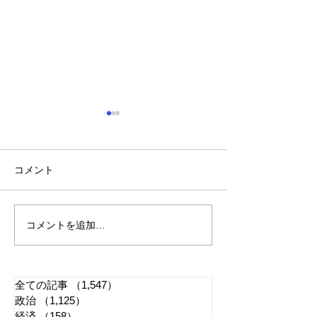
コメント
コメントを追加…
「懲役二七年」で問われ
江戸城・田安門
る司法 国民感情は判決
き 環境省「適
に反映すべきか
管理に努める」
全ての記事
（1,547）
1,547件の記事
政治
（1,125）
1,125件の記事
経済
（158）
158件の記事