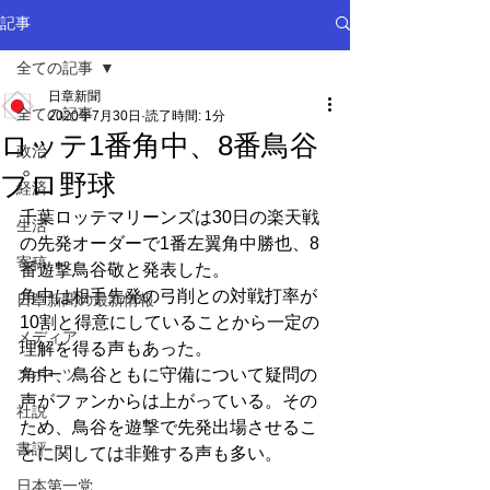
記事
全ての記事
日章新聞
全ての記事
2020年7月30日
読了時間: 1分
ロッテ1番角中、8番鳥谷
政治
プロ野球
経済
千葉ロッテマリーンズは30日の楽天戦
生活
の先発オーダーで1番左翼角中勝也、8
寄稿
番遊撃鳥谷敬と発表した。
角中は相手先発の弓削との対戦打率が
日章新聞の最新情報
10割と得意にしていることから一定の
メディア
理解を得る声もあった。
スポーツ
角中、鳥谷ともに守備について疑問の
声がファンからは上がっている。その
社説
ため、鳥谷を遊撃で先発出場させるこ
書評
とに関しては非難する声も多い。
日本第一党