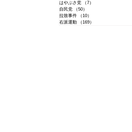
はやぶさ党
（7）
7件の記事
自民党
（50）
50件の記事
拉致事件
（10）
10件の記事
右派運動
（169）
169件の記事
​日章新聞
〒103-0026
東京都中央区日本橋兜町17-2
兜町第六葉山ビル4階
nishoshinbun@gmail.com
​特定商取引法に基づく表記