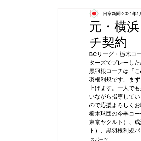
日章新聞
2021年1
日本第一党
日本派保守同盟
元・横浜
チ契約
BCリーグ・栃木ゴ
ターズでプレーした
黒羽根コーチは「こ
羽根利規です。まず
上げます。一人でも
いながら指導してい
ので応援よろしくお
栃木球団の今季コー
東京ヤクルト）、成
ト）、黒羽根利規バ
スポーツ