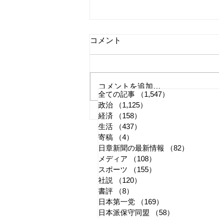
コメント
コメントを追加…
全ての記事
（1,547）
1,547件の記事
政治
（1,125）
1,125件の記事
荻野・石川・澤村退団の千葉
経済
（158）
158件の記事
生活
（437）
437件の記事
ロッテ 「ファン感情」は置
寄稿
（4）
4件の記事
き去りになっていないか
日章新聞の最新情報
（82）
82件の
メディア
（108）
108件の記事
スポーツ
（155）
155件の記事
社説
（120）
120件の記事
書評
（8）
8件の記事
日本第一党
（169）
169件の記事
日本派保守同盟
（58）
58件の記事