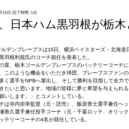
月15日
読了時間: 1分
はやぶさ党
自民党
拉致事件
右派運動
、日本ハム黒羽根が栃木
ールデンブレーブスは15日、横浜ベイスターズ・北海道
黒羽根利規氏のコーチ就任を発表した。
の度、栃木ゴールデンブレーブスのバッテリーコーチに
、このような機会をいただき球団、ブレーブスファンの
多く選手をNPBへ輩出し、そして勝利を目指して全力
きたいと思います。地域の皆様に夢と希望を与えられる
願いします。」とコメントしている。
チは寺内崇幸監督（元・読売）、飯原誉士選手兼任ヘッ
瀬善久選手兼任投手コーチ（元・千葉ロッテ、オリック
ッテリーコーチの4名が就任している。