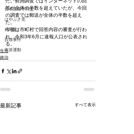
た。前回調査ではインターネットの回
答が全体の半数を超えていたが、今回
日本派保守同盟
の調査では郵送が全体の半数を超え
はやぶさ党
た。
自民党
今後は市町村で回答内容の審査が行わ
れ、令和3年6月に速報人口が公表され
拉致事件
る。
右派運動
生活
政治
すべて表示
最新記事