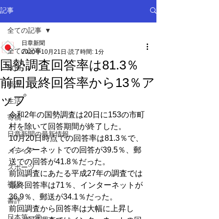
記事
全ての記事
日章新聞
全ての記事
2020年10月21日
読了時間: 1分
国勢調査回答率は81.3％
政治
前回最終回答率から13％ア
経済
ップ
生活
令和2年の国勢調査は20日に153の市町
寄稿
村を除いて回答期間が終了した。
日章新聞の最新情報
10月20日時点での回答率は81.3％で、
インターネットでの回答が39.5％、郵
メディア
送での回答が41.8％だった。
スポーツ
前回調査にあたる平成27年の調査では
社説
最終回答率は71％、インターネットが
36.9％、郵送が34.1％だった。
書評
前回調査から回答率は大幅に上昇し
日本第一党