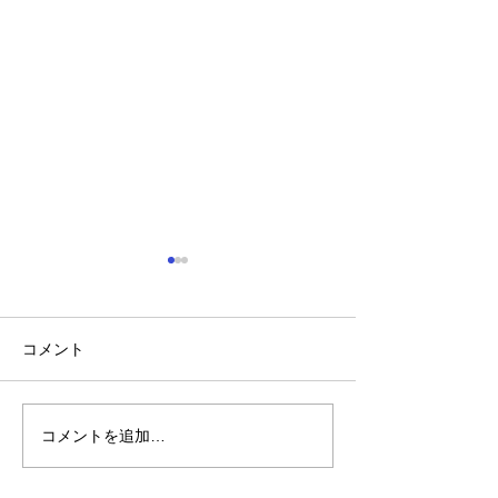
コメント
コメントを追加…
れいわ・山本太郎が代表
「捕殺」などの
辞任 日本第一党・桜井
検討 宮城県高
誠と似たような引退劇
解求め質問状送