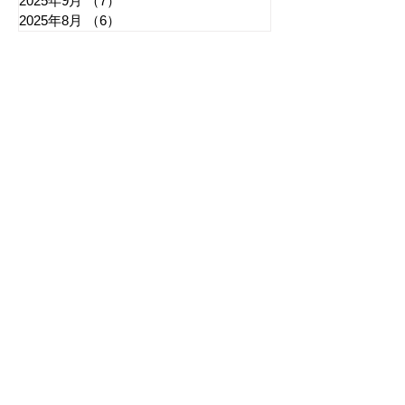
2025年9月
（7）
7件の記事
2025年8月
（6）
6件の記事
​日章新聞
〒103-0026
東京都中央区日本橋兜町17-2
兜町第六葉山ビル4階
nishoshinbun@gmail.com
​特定商取引法に基づく表記