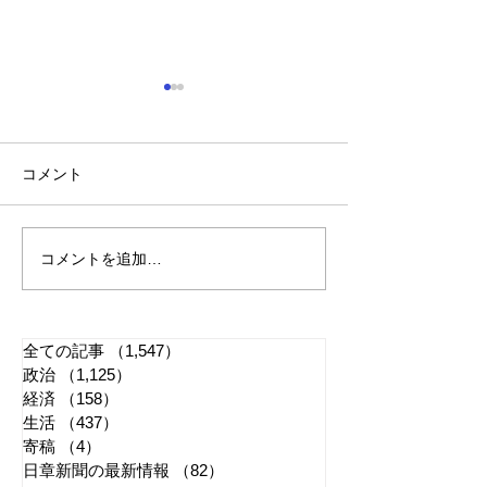
コメント
コメントを追加…
れいわ・山本太郎が代表
全国20か所で「
辞任 日本第一党・桜井
反対デモ」 妨
誠と似たような引退劇
主張貫徹
全ての記事
（1,547）
1,547件の記事
政治
（1,125）
1,125件の記事
経済
（158）
158件の記事
生活
（437）
437件の記事
寄稿
（4）
4件の記事
日章新聞の最新情報
（82）
82件の記事