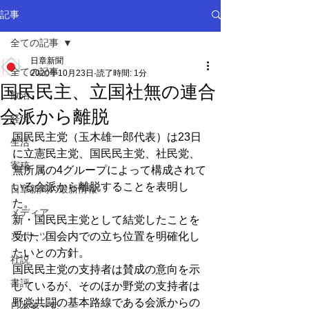
記事
全ての記事
日章新聞
全ての記事
2020年10月23日
読了時間: 1分
国民民主、立国社無の連合
政治
会派から離脱
経済
国民民主党（玉木雄一郎代表）は23日
生活
に立憲民主党、国民民主党、社民党、
寄稿
無所属の4グループによって構成されて
いる会派から離脱することを表明し
日章新聞の最新情報
た。
メディア
新・国民民主党として結党したことを
スポーツ
受け、国会内での立ち位置を明確化し
たいとの方針。
社説
国民民主党の支持者は賛成の意向を示
書評
しているが、そのほか野党の支持者は
野党共闘の基本路線である会派からの
日本第一党