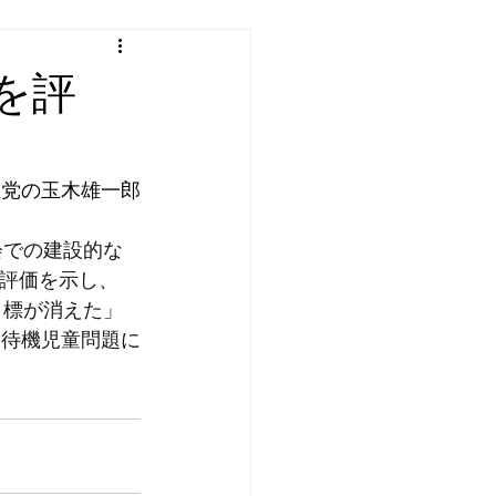
を評
主党の玉木雄一郎
会での建設的な
評価を示し、
目標が消えた」
、待機児童問題に