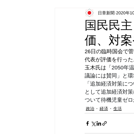
日章新聞
2020年1
日本第一党
日本派保守同盟
国民民主
価、対案
26日の臨時国会で
代表が評価を行った
玉木氏は「
2050
議論には賛同」と環
「追加経済対策につ
として追加経済対策
ついて待機児童ゼロ
政治
経済
生活