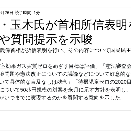
0月26日
読了時間: 1分
はやぶさ党
自民党
拉致事件
右派運動
・玉木氏が首相所信表明
や質問提示を示唆
菅義偉首相が所信表明を行い、その内容について国民民
。
年温室効果ガス実質ゼロをめざす目標は評価」「憲法審査
境問題や憲法改正についての議論などについて好意的な
いて具体的な言及なしは残念」「待機児童ゼロの2020
について50兆円規模の対案を来月に示す方針を表明し
がいつまでに実現するのかを質問する意向を示した。