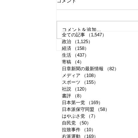
コメント
コメントを追加…
全ての記事
（1,547）
1,547件の記事
政治
（1,125）
1,125件の記事
国旗損壊罪はどう運用される
経済
（158）
158件の記事
生活
（437）
437件の記事
か
寄稿
（4）
4件の記事
日章新聞の最新情報
（82）
82件の
メディア
（108）
108件の記事
スポーツ
（155）
155件の記事
社説
（120）
120件の記事
書評
（8）
8件の記事
日本第一党
（169）
169件の記事
日本派保守同盟
（58）
58件の記事
はやぶさ党
（7）
7件の記事
自民党
（50）
50件の記事
拉致事件
（10）
10件の記事
右派運動
（169）
169件の記事