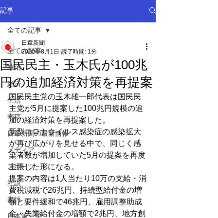
記事
全ての記事
日章新聞
全ての記事
2020年8月1日
読了時間: 1分
国民民主・玉木氏が100兆
政治
円の追加経済対策を再提案
経済
国民民主党の玉木雄一郎代表は国民民
生活
主党が5月に提案した100兆円規模の追
寄稿
加の経済対策を再提案した。
新型コロナウイルス感染症の感染拡大
日章新聞の最新情報
が再び広がりを見せる中で、同じく感
メディア
染者数が増加していた5月の提案を再度
スポーツ
主張した形になる。
提案の内容は1人当たり10万の支給・消
社説
費税減税で26兆円、持続型給付金の増
書評
額と要件緩和で46兆円、雇用調整助成
金・失業給付金の増額で2兆円、地方創
日本第一党