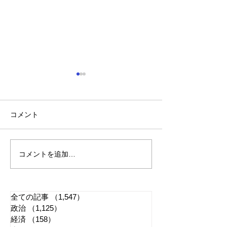
コメント
コメントを追加…
「懲役二七年」で問われ
江戸城・田安門
る司法 国民感情は判決
き 環境省「適
に反映すべきか
管理に努める」
全ての記事
（1,547）
1,547件の記事
政治
（1,125）
1,125件の記事
経済
（158）
158件の記事