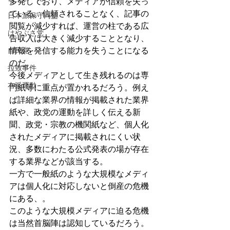
多発しており、メディアが信頼を失っ
ている。信頼されることなく、記事の
日本派保守同盟
閲覧が減少すれば、運営の柱である広
はやぶさ党
告収入は大きく減少することとなり、
自民党
情報を発信する能力を失うことになる
のだ。
拉致事件
今後メディアとして生き残れるのは専
右派運動
門紙等に重点が置かれるだろう。例え
ば詳細な業界の情報が掲載された業界
紙や、政党の運動を詳しく伝える新
聞、政党・宗教の機関紙など、個人化
されたメディアに掲載されにくい状
況、多数にわたる公式発表の場が存在
する業界などが該当する。
一方で一般紙のような大規模なメディ
アは個人化に対応しないと倒産の危機
にある、。
このような大規模メディアに迫る危機
は当然首脳陣は認知しているだろう。