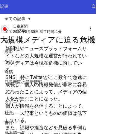
記事
全ての記事
日章新聞
全ての記事
2020年5月30日
読了時間: 1分
大規模メディアに迫る危機
政治
新聞社やニュースプラットフォームサ
経済
イトなどの大規模な運営が行われてい
生活
るメディアは今現在危機に扮してい
る。
寄稿
SNS、特にTwitterがここ数年で急速に
日章新聞の最新情報
成長し、個人の情報発信が非常に容易
になったことによって、メディアの個
メディア
人化が進むことになった。
スポーツ
個人が情報を発信することによって、
社説
ニュース記事というものの価値は低下
している。
書評
また、誤報や捏造などを見破る事例も
日本第一党