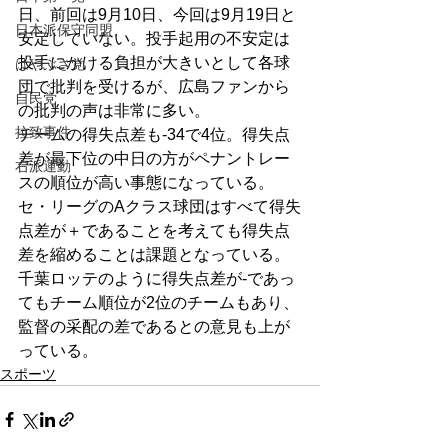
日、前回は9月10日、今回は9月19日と
日本派保守同盟
安定していない。投手起用の不安定は
投手にかける負担が大きいとして各球
はやぶさ党
団で批判を受けるが、広島ファンから
自民党
の批判の声は非常に多い。
拉致事件
チームの得失点差も‐34で4位。得失点
差が最下位の中日の方がペナントレー
右派運動
スの順位が高い事態になっている。
セ・リーグのAクラス球団はすべて得失
点差が＋であることを考えても得失点
差を縮めることは課題となっている。
千葉ロッテのように得失点差が‐であっ
てもチーム順位が2位のチームもあり、
監督の采配の差であるとの意見も上が
っている。
スポーツ