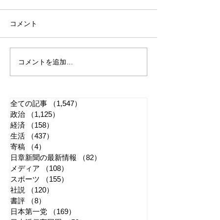
コメント
コメントを追加…
ハングル校歌巡り 京都
WBC応援では
国際学園・監督への説明
止 主催者の意
矛盾か
全ての記事
（1,547）
1,547件の記事
政治
（1,125）
1,125件の記事
経済
（158）
158件の記事
生活
（437）
437件の記事
寄稿
（4）
4件の記事
日章新聞の最新情報
（82）
82件の記事
メディア
（108）
108件の記事
スポーツ
（155）
155件の記事
社説
（120）
120件の記事
書評
（8）
8件の記事
日本第一党
（169）
169件の記事