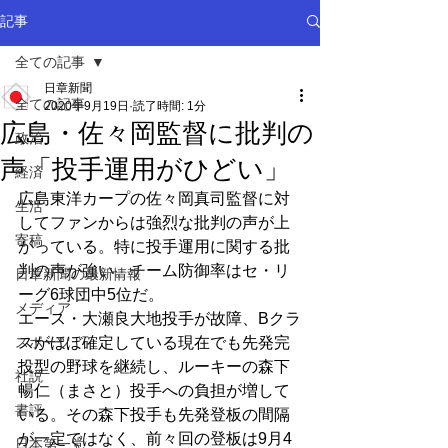
記事
全ての記事
日章新聞
全ての記事
2020年9月19日
読了時間: 1分
広島・佐々岡監督に批判の
政治
声「投手運用がひどい」
経済
広島東洋カープの佐々岡真司監督に対
生活
してファンからは強烈な批判の声が上
寄稿
がっている。特に投手運用に関する批
判の声が強い。チーム防御率はセ・リ
日章新聞の最新情報
ーグ6球団中5位だ。
メディア
エース・大瀬良大地投手が故障、Bクラ
スポーツ
スがほぼ確定している現在でも先発完
投型の野球を継続し、ルーキーの森下
社説
暢仁（まさと）投手への負担が増して
書評
いる。その森下投手も先発登板の間隔
が一定ではなく、前々回の登板は9月4
日本第一党