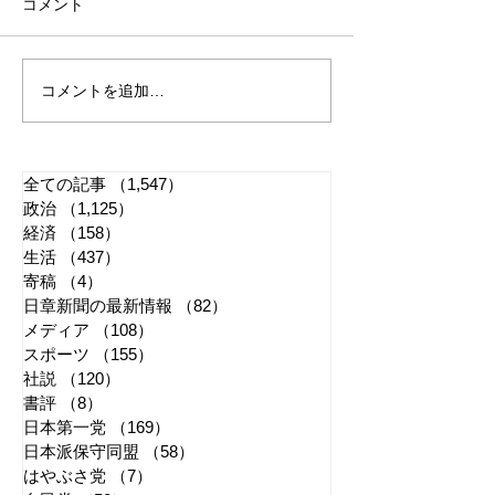
コメント
コメントを追加…
ハングル校歌巡り 京都
WBC応援では
国際学園・監督への説明
止 主催者の意
矛盾か
全ての記事
（1,547）
1,547件の記事
政治
（1,125）
1,125件の記事
経済
（158）
158件の記事
生活
（437）
437件の記事
寄稿
（4）
4件の記事
日章新聞の最新情報
（82）
82件の記事
メディア
（108）
108件の記事
スポーツ
（155）
155件の記事
社説
（120）
120件の記事
書評
（8）
8件の記事
日本第一党
（169）
169件の記事
日本派保守同盟
（58）
58件の記事
はやぶさ党
（7）
7件の記事