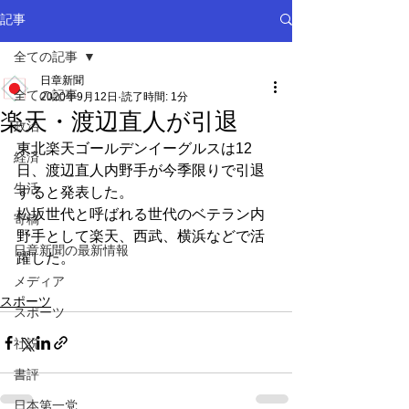
記事
全ての記事
日章新聞
全ての記事
2020年9月12日
読了時間: 1分
楽天・渡辺直人が引退
政治
東北楽天ゴールデンイーグルスは12
経済
日、渡辺直人内野手が今季限りで引退
生活
すると発表した。
松坂世代と呼ばれる世代のベテラン内
寄稿
野手として楽天、西武、横浜などで活
日章新聞の最新情報
躍した。
メディア
スポーツ
スポーツ
社説
書評
日本第一党