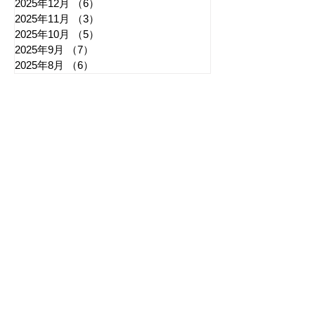
2025年12月
（6）
6件の記事
2025年11月
（3）
3件の記事
2025年10月
（5）
5件の記事
2025年9月
（7）
7件の記事
2025年8月
（6）
6件の記事
​日章新聞
〒103-0026
東京都中央区日本橋兜町17-2
兜町第六葉山ビル4階
nishoshinbun@gmail.com
​特定商取引法に基づく表記