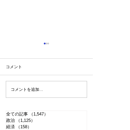
コメント
コメントを追加…
れいわ・山本太郎が代表
「捕殺」などの
辞任 日本第一党・桜井
検討 宮城県高
誠と似たような引退劇
解求め質問状送
全ての記事
（1,547）
1,547件の記事
政治
（1,125）
1,125件の記事
経済
（158）
158件の記事