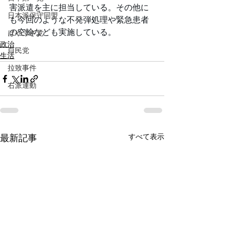
害派遣を主に担当している。その他に
日本派保守同盟
も今回のような不発弾処理や緊急患者
の空輸なども実施している。
はやぶさ党
政治
自民党
生活
拉致事件
右派運動
すべて表示
最新記事