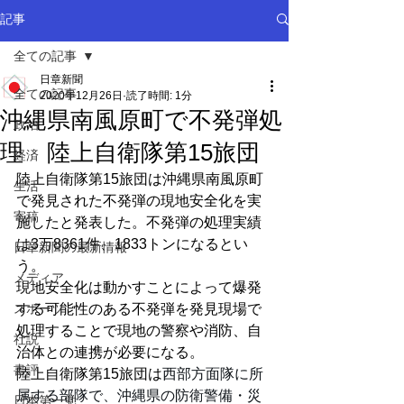
記事
全ての記事
日章新聞
全ての記事
2020年12月26日
読了時間: 1分
沖縄県南風原町で不発弾処
政治
理 陸上自衛隊第15旅団
経済
陸上自衛隊第15旅団は沖縄県南風原町
生活
で発見された不発弾の現地安全化を実
寄稿
施したと発表した。不発弾の処理実績
は3万8361件、1833トンになるとい
日章新聞の最新情報
う。
メディア
現地安全化は動かすことによって爆発
スポーツ
する可能性のある不発弾を発見現場で
処理することで現地の警察や消防、自
社説
治体との連携が必要になる。
書評
陸上自衛隊第15旅団は
西部方面隊に所
属する部隊で、沖縄県の防衛警備・災
日本第一党