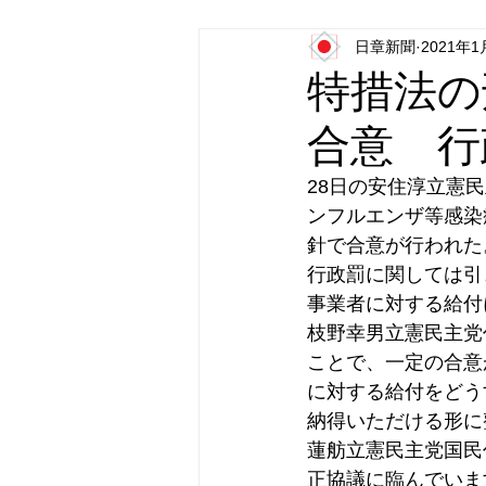
日章新聞
2021年1
日本第一党
日本派保守同盟
特措法の
合意 行
28日の安住淳立憲
ンフルエンザ等感染
針で合意が行われた
行政罰に関しては引
事業者に対する給付
枝野幸男立憲民主党
ことで、一定の合意
に対する給付をどう
納得いただける形に
蓮舫立憲民主党国民
正協議に臨んでいま