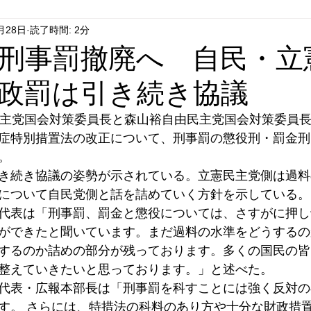
月28日
読了時間: 2分
はやぶさ党
自民党
拉致事件
右派運動
刑事罰撤廃へ 自民・立
政罰は引き続き協議
民主党国会対策委員長と森山裕自由民主党国会対策委員
症特別措置法の改正について、刑事罰の懲役刑・罰金刑
。
き続き協議の姿勢が示されている。立憲民主党側は過料
について自民党側と話を詰めていく方針を示している。
代表は「刑事罰、罰金と懲役については、さすがに押し
ができたと聞いています。まだ過料の水準をどうするの
するのか詰めの部分が残っております。多くの国民の皆
整えていきたいと思っております。」と述べた。
代表・広報本部長は「刑事罰を科すことには強く反対の
す。 さらには、特措法の科料のあり方や十分な財政措