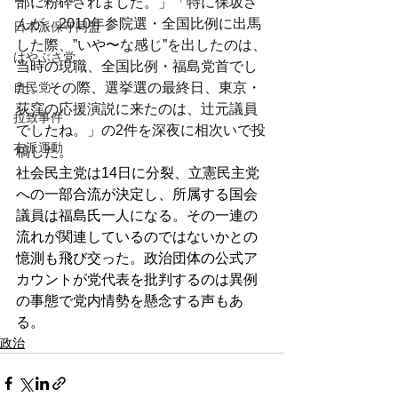
部に粉砕されました。」「特に保坂さ
んが、2010年参院選・全国比例に出馬
日本派保守同盟
した際、”いや〜な感じ”を出したのは、
はやぶさ党
当時の現職、全国比例・福島党首でし
自民党
た。 その際、選挙選の最終日、東京・
荻窪の応援演説に来たのは、辻元議員
拉致事件
でしたね。」の2件を深夜に相次いで投
右派運動
稿した。
社会民主党は14日に分裂、立憲民主党
への一部合流が決定し、所属する国会
議員は福島氏一人になる。その一連の
流れが関連しているのではないかとの
憶測も飛び交った。政治団体の公式ア
カウントが党代表を批判するのは異例
の事態で党内情勢を懸念する声もあ
る。
政治