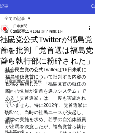
記事
全ての記事
日章新聞
全ての記事
2020年11月16日
読了時間: 1分
社民党公式Twitterが福島党
政治
首を批判「党首選は福島党
経済
首ら執行部に粉砕された」
生活
社会民主党の公式Twitterは16日未明に
寄稿
福島瑞穂党首について批判する内容の
日章新聞の最新情報
投稿を実施した。「
福島党首の就任の
際、「党員が党首を選ぶシステム」で
メディア
ある「党首選挙」は、一度も実施され
スポーツ
ていません。特に2012年、党首選挙に
社説
おいて、当時の社民ユースが決起し、
選挙の実施を求め、若手の自治体議員
書評
が出馬を決意したが、福島党首ら執行
日本第一党