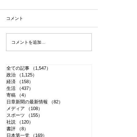
コメント
コメントを追加…
れいわ・山本太郎が代表
全国20か所で「
辞任 日本第一党・桜井
反対デモ」 妨
誠と似たような引退劇
主張貫徹
全ての記事
（1,547）
1,547件の記事
政治
（1,125）
1,125件の記事
経済
（158）
158件の記事
生活
（437）
437件の記事
寄稿
（4）
4件の記事
日章新聞の最新情報
（82）
82件の記事
メディア
（108）
108件の記事
スポーツ
（155）
155件の記事
社説
（120）
120件の記事
書評
（8）
8件の記事
日本第一党
（169）
169件の記事