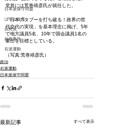
党首には荒巻靖彦氏が就任した。
日本派保守同盟
はやぶさ党
「日本のタブーを打ち破る！政界の世
代交代の実現」を基本理念に掲げ、5年
自民党
で地方議員5名、10年で国会議員1名の
拉致事件
輩出を目標としている。
右派運動
（写真:荒巻靖彦氏）
政治
右派運動
日本派保守同盟
すべて表示
最新記事