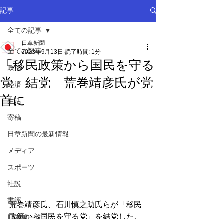
記事
全ての記事
日章新聞
全ての記事
2023年9月13日
読了時間: 1分
「移民政策から国民を守る
政治
党」結党 荒巻靖彦氏が党
経済
首に
生活
寄稿
日章新聞の最新情報
メディア
スポーツ
社説
書評
荒巻靖彦氏、石川慎之助氏らが「移民
政策から国民を守る党」を結党した。
日本第一党