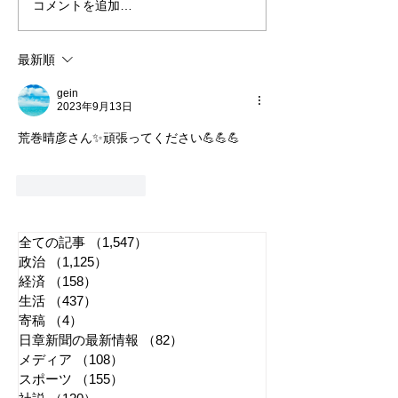
コメントを追加…
れいわ・山本太郎が代表
全国20か所で「
辞任 日本第一党・桜井
反対デモ」 妨
誠と似たような引退劇
主張貫徹
最新順
gein
2023年9月13日
荒巻晴彦さん✨頑張ってください💪💪💪
いいね！
返信
全ての記事
（1,547）
1,547件の記事
政治
（1,125）
1,125件の記事
経済
（158）
158件の記事
生活
（437）
437件の記事
寄稿
（4）
4件の記事
日章新聞の最新情報
（82）
82件の記事
メディア
（108）
108件の記事
スポーツ
（155）
155件の記事