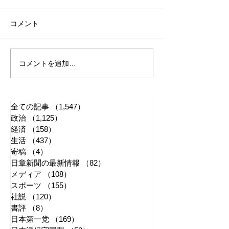
コメント
コメントを追加…
れいわ・山本太郎が代表
全国20か所で「
辞任 日本第一党・桜井
反対デモ」 妨
誠と似たような引退劇
主張貫徹
全ての記事
（1,547）
1,547件の記事
政治
（1,125）
1,125件の記事
経済
（158）
158件の記事
生活
（437）
437件の記事
寄稿
（4）
4件の記事
日章新聞の最新情報
（82）
82件の記事
メディア
（108）
108件の記事
スポーツ
（155）
155件の記事
社説
（120）
120件の記事
書評
（8）
8件の記事
日本第一党
（169）
169件の記事