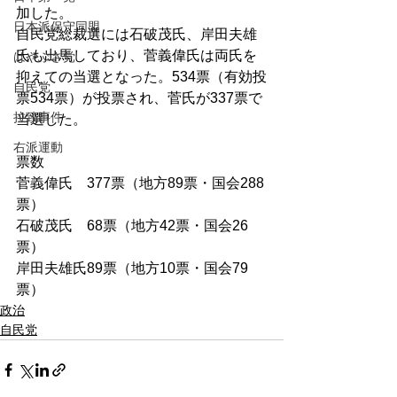
加した。
日本派保守同盟
自民党総裁選には石破茂氏、岸田夫雄
氏も出馬しており、菅義偉氏は両氏を
はやぶさ党
抑えての当選となった。534票（有効投
自民党
票534票）が投票され、菅氏が337票で
拉致事件
当選した。
右派運動
票数
菅義偉氏　377票（地方89票・国会288
票）
石破茂氏　68票（地方42票・国会26
票）
岸田夫雄氏89票（地方10票・国会79
票）
政治
自民党