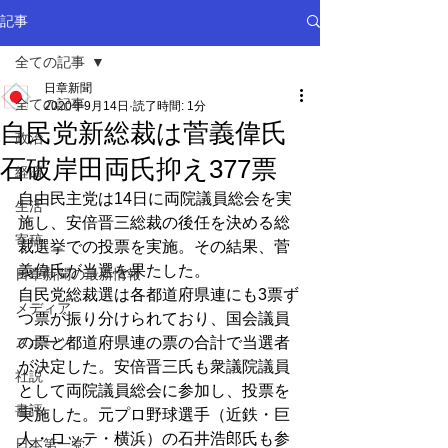
記事
全ての記事
日章新聞
全ての記事
2020年9月14日
読了時間: 1分
自民党新総裁は菅義偉氏
政治
石破岸田両氏抑え377票
経済
自由民主党は14日に両院議員総会を実
生活
施し、安倍晋三総裁の後任を決める総
寄稿
裁選挙での投票を実施。その結果、菅
義偉氏が当選を果たした。
日章新聞の最新情報
自民党総裁選は各都道府県連にも3票ず
メディア
つ票が振り分けられており、国会議員
スポーツ
の票と都道府県連の票の合計で当選者
が決定した。安倍晋三氏も衆議院議員
社説
として両院議員総会に参加し、投票を
書評
実施した。元プロ野球選手（近鉄・巨
人・ロッテ・横浜）の石井浩郎氏も参
日本第一党