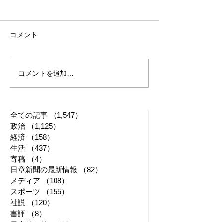
コメント
コメントを追加…
れいわ・山本太郎が代表
全国20か所で「
辞任 日本第一党・桜井
反対デモ」 妨
誠と似たような引退劇
主張貫徹
全ての記事
（1,547）
1,547件の記事
政治
（1,125）
1,125件の記事
経済
（158）
158件の記事
生活
（437）
437件の記事
寄稿
（4）
4件の記事
日章新聞の最新情報
（82）
82件の記事
メディア
（108）
108件の記事
スポーツ
（155）
155件の記事
社説
（120）
120件の記事
書評
（8）
8件の記事