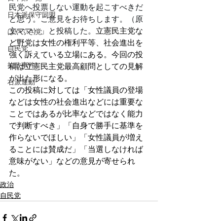
民党へ投票しない運動を起こすべきだ
日本派保守同盟
と思う。ご意見をお待ちします。（原
文ママ）」と投稿した。
立憲民主党な
はやぶさ党
ど野党は女性の権利平等、社会進出を
自民党
強く訴えている立場にある。今回の投
拉致事件
稿は立憲民主党最高顧問としての見解
が出た形になる。
右派運動
この投稿に対しては「女性議員の登場
などは女性の社会進出などには重要な
ことではあるが比率などではなく能力
で判断すべき」「自身で勝手に基準を
作らないでほしい」「女性議員が増え
ることには賛成だ」「当選しなければ
意味がない」などの意見が寄せられ
た。
政治
自民党