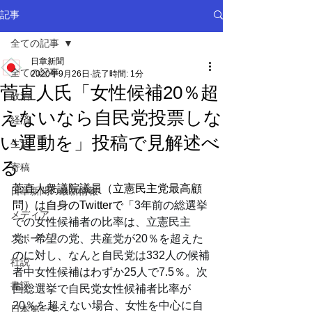
記事
全ての記事
日章新聞
全ての記事
2020年9月26日
読了時間: 1分
菅直人氏「女性候補20％超
政治
えないなら自民党投票しな
経済
い運動を」投稿で見解述べ
生活
る
寄稿
菅直人衆議院議員（立憲民主党最高顧
日章新聞の最新情報
問）は自身のTwitterで「
3年前の総選挙
メディア
での女性候補者の比率は、立憲民主
スポーツ
党、希望の党、共産党が20％を超えた
のに対し、なんと自民党は332人の候補
社説
者中女性候補はわずか25人で7.5％。次
書評
回総選挙で自民党女性候補者比率が
20％を超えない場合、女性を中心に自
日本第一党