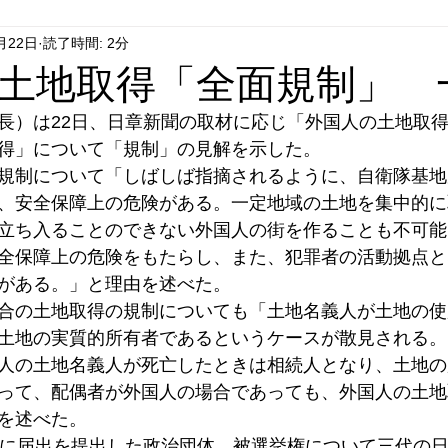
月22日
読了時間: 2分
はやぶさ党
自民党
拉致事件
右派運動
土地取得「全面規制」 
長）は22日、日章新聞の取材に応じ「外国人の土地取
得」について「規制」の見解を示した。
規制について「しばしば指摘されるように、自衛隊基地
、安全保障上の危険がある。一定地域の土地を集中的に
立ち入ることのできない外国人の街を作ることも不可能
全保障上の危険をもたらし、また、犯罪者の活動拠点と
がある。」と理由を述べた。
合の土地取得の規制についても「土地名義人が土地の使
土地の実質的所有者であるというケースが散見される。
人の土地名義人が死亡したときは相続人となり、土地の
って、配偶者が外国人の場合であっても、外国人の土地
を述べた。
月に届出を提出した政治団体。被選挙権について三代の