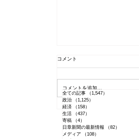
コメント
コメントを追加…
全ての記事
（1,547）
1,547件の記事
政治
（1,125）
1,125件の記事
外国人の土地取得「全面規
経済
（158）
158件の記事
生活
（437）
437件の記事
制」 戦線社
寄稿
（4）
4件の記事
日章新聞の最新情報
（82）
82件の
メディア
（108）
108件の記事