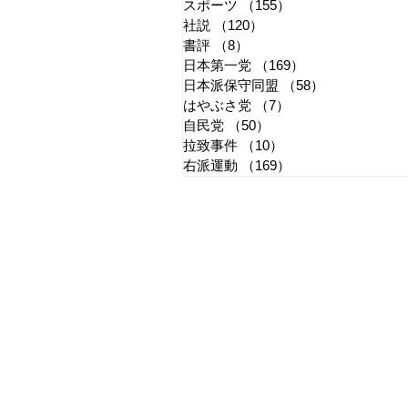
スポーツ
（155）
155件の記事
社説
（120）
120件の記事
書評
（8）
8件の記事
日本第一党
（169）
169件の記事
日本派保守同盟
（58）
58件の記事
はやぶさ党
（7）
7件の記事
自民党
（50）
50件の記事
拉致事件
（10）
10件の記事
右派運動
（169）
169件の記事
​日章新聞
〒103-0026
東京都中央区日本橋兜町17-2
兜町第六葉山ビル4階
nishoshinbun@gmail.com
​特定商取引法に基づく表記