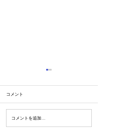
コメント
コメントを追加…
ハングル校歌巡り 京都
WBC応援では
国際学園・監督への説明
止 主催者の意
矛盾か