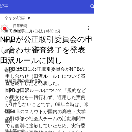
記事
全ての記事
日章新聞
全ての記事
2020年11月7日
読了時間: 2分
NPBが公正取引委員会の申
政治
し合わせ審査終了を発表
経済
田沢ルールに関し
生活
NPBは5日に公正取引委員会がNPBの
寄稿
申し合わせ（田沢ルール）について審
日章新聞の最新情報
査を終了したと発表した。
NPBは田沢ルールについて「
規約など
メディア
の明文化を一切行わず、適用した実例
スポーツ
が1件もないことです。08年当時は、米
社説
国MLBのスカウトが国内の高校・大学
の野球部や社会人チームの活動期間中
書評
でも個別に接触していたため、実行委
日本第一党