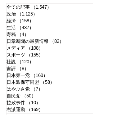
全ての記事
（1,547）
1,547件の記事
政治
（1,125）
1,125件の記事
経済
（158）
158件の記事
生活
（437）
437件の記事
寄稿
（4）
4件の記事
日章新聞の最新情報
（82）
82件の記事
メディア
（108）
108件の記事
スポーツ
（155）
155件の記事
社説
（120）
120件の記事
書評
（8）
8件の記事
日本第一党
（169）
169件の記事
日本派保守同盟
（58）
58件の記事
はやぶさ党
（7）
7件の記事
自民党
（50）
50件の記事
拉致事件
（10）
10件の記事
右派運動
（169）
169件の記事
2026年7月
（4）
4件の記事
2026年6月
（2）
2件の記事
2026年5月
（4）
4件の記事
2026年4月
（1）
1件の記事