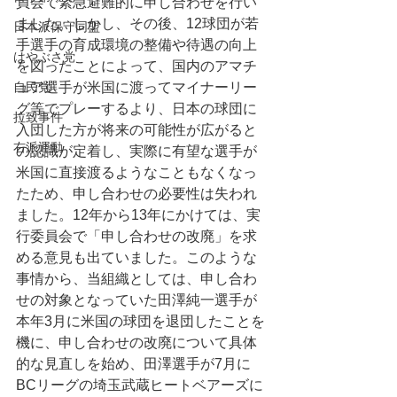
員会で緊急避難的に申し合わせを行い
ました。しかし、その後、12球団が若
日本派保守同盟
手選手の育成環境の整備や待遇の向上
はやぶさ党
を図ったことによって、国内のアマチ
自民党
ュア選手が米国に渡ってマイナーリー
グ等でプレーするより、日本の球団に
拉致事件
入団した方が将来の可能性が広がると
右派運動
の認識が定着し、実際に有望な選手が
米国に直接渡るようなこともなくなっ
たため、申し合わせの必要性は失われ
ました。12年から13年にかけては、実
行委員会で「申し合わせの改廃」を求
める意見も出ていました。このような
事情から、当組織としては、申し合わ
せの対象となっていた田澤純一選手が
本年3月に米国の球団を退団したことを
機に、申し合わせの改廃について具体
的な見直しを始め、田澤選手が7月に
BCリーグの埼玉武蔵ヒートベアーズに