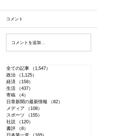
コメント
コメントを追加…
「懲役二七年」で問われ
江戸城・田安門
る司法 国民感情は判決
き 環境省「適
に反映すべきか
管理に努める」
全ての記事
（1,547）
1,547件の記事
政治
（1,125）
1,125件の記事
経済
（158）
158件の記事
生活
（437）
437件の記事
寄稿
（4）
4件の記事
日章新聞の最新情報
（82）
82件の記事
メディア
（108）
108件の記事
スポーツ
（155）
155件の記事
社説
（120）
120件の記事
書評
（8）
8件の記事
日本第一党
（169）
169件の記事