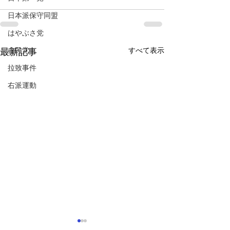
日本派保守同盟
はやぶさ党
自民党
すべて表示
最新記事
拉致事件
右派運動