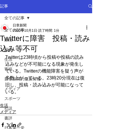
記事
全ての記事
日章新聞
全ての記事
2020年10月1日
読了時間: 1分
Twitterに障害 投稿・読み
政治
込み等不可
経済
Twitterは23時頃から投稿や投稿の読み
生活
込みなどが不可能になる現象が発生し
寄稿
ている。Twitterの機能障害を疑う声が
多数上がっている。23時20分現在は復
日章新聞の最新情報
旧し、投稿・読み込みが可能になって
メディア
いる。
スポーツ
生活
社説
メディア
書評
日本第一党