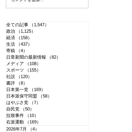
「懲役二七年」で問われ
江戸城・田安門
る司法 国民感情は判決
き 環境省「適
に反映すべきか
管理に努める」
全ての記事
（1,547）
1,547件の記事
政治
（1,125）
1,125件の記事
経済
（158）
158件の記事
生活
（437）
437件の記事
寄稿
（4）
4件の記事
日章新聞の最新情報
（82）
82件の記事
メディア
（108）
108件の記事
スポーツ
（155）
155件の記事
社説
（120）
120件の記事
書評
（8）
8件の記事
日本第一党
（169）
169件の記事
日本派保守同盟
（58）
58件の記事
はやぶさ党
（7）
7件の記事
自民党
（50）
50件の記事
拉致事件
（10）
10件の記事
右派運動
（169）
169件の記事
2026年7月
（4）
4件の記事