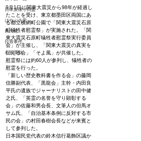
9月1日に関東大震災から98年が経過し
日本派保守同盟
たことを受け、東京都墨田区両国にあ
はやぶさ党
る都立横網町公園で「関東大震災石原
町犠牲者慰霊祭」が実施された。「関
自民党
東大震災石原町犠牲者慰霊祭実行委員
拉致事件
会」が主催し、「関東大震災の真実を
右派運動
伝える会」「そよ風」が共催した。
慰霊祭には約60人が参列し、犠牲者の
慰霊を行った。
「新しい歴史教科書を作る会」の藤岡
信勝副代表、「黒龍会」主幹・内田良
平氏の遺族でジャーナリストの田中健
之氏、「英霊の名誉を守り顕彰する
会」の佐藤和男会長、文筆人の但馬オ
サム氏、「自治基本条例に反対する市
民の会」の村田春樹会長などが来賓と
して参列した。
日本国民党代表の鈴木信行葛飾区議か