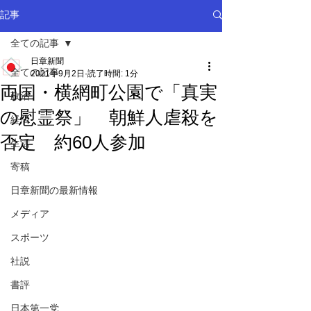
記事
全ての記事
日章新聞
全ての記事
2021年9月2日
読了時間: 1分
両国・横網町公園で「真実
政治
の慰霊祭」 朝鮮人虐殺を
経済
否定 約60人参加
生活
寄稿
日章新聞の最新情報
メディア
スポーツ
社説
書評
日本第一党