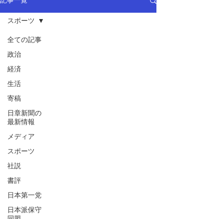
記事一覧
スポーツ
全ての記事
政治
経済
生活
寄稿
日章新聞の
最新情報
メディア
スポーツ
社説
書評
日本第一党
日本派保守
同盟