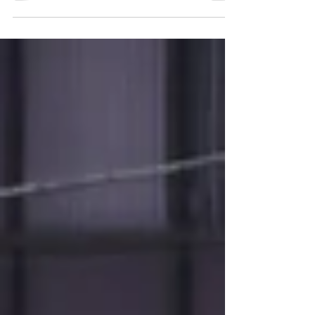
事を公表、「『サンフランシスコ平和条約』は不
法で無効、台湾地区が中国の領土である事実に疑
いの余地なし」と中国外交部の見解を示した。...