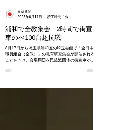
日章新聞
2025年8月17日
読了時間: 1分
浦和で全教集会 2時間で街宣
車のべ100台超抗議
8月17日から埼玉県浦和区の埼玉会館で「全日本教
職員組合（全教）」の教育研究集会が開催される
ことをうけ、会場周辺を民族派団体の街宣車が周
回し、抗議活動がおこなわれた。 約2時間にわたっ
て延べ100台以上の街宣車が集結し「全教は解散せ
よ」「全教の教員は授業でしんぶん赤旗を利用...