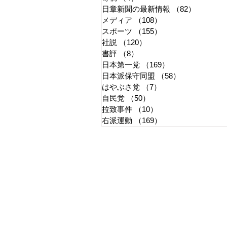
日章新聞の最新情報
（82）
82件の
メディア
（108）
108件の記事
スポーツ
（155）
155件の記事
社説
（120）
120件の記事
書評
（8）
8件の記事
日本第一党
（169）
169件の記事
日本派保守同盟
（58）
58件の記事
はやぶさ党
（7）
7件の記事
自民党
（50）
50件の記事
拉致事件
（10）
10件の記事
右派運動
（169）
169件の記事
​日章新聞
〒103-0026
東京都中央区日本橋兜町17-2
兜町第六葉山ビル4階
nishoshinbun@gmail.com
​特定商取引法に基づく表記