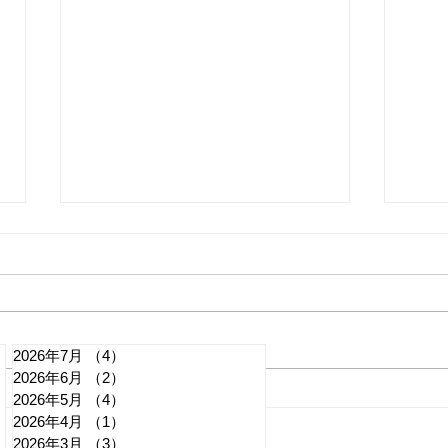
2026年7月
（4）
4件の記事
2026年6月
（2）
2件の記事
れいわ・山本太郎が代表辞
全国
2026年5月
（4）
4件の記事
2026年4月
（1）
1件の記事
任 日本第一党・桜井誠と似
デモ
2026年3月
（3）
3件の記事