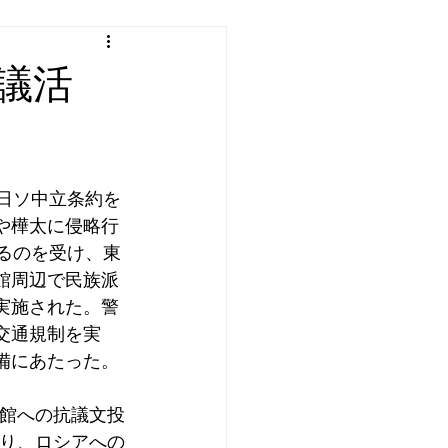
議活
が日ソ中立条約を
や樺太に侵略行
なるのを受け、東
館周辺で民族派
実施された。警
交通規制を実
備にあたった。
館への抗議文投
り、ロシアへの