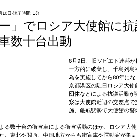
月10日
読了時間: 1分
はやぶさ党
自民党
拉致事件
右派運動
ー」でロシア大使館に抗
車数十台出動
8月9日、旧ソビエト連邦
一方的に破棄し、千島列島
為を実施してから80年に
京都港区の駐日ロシア大使
団体などによる抗議活動が
察は大使館近辺の交差点で
施、厳戒態勢で大使館の警
よる数十台の街宣車による街宣活動のほか、ロシア大使
た。東北や関西、中国地方からも街宣車や運動家が集ま