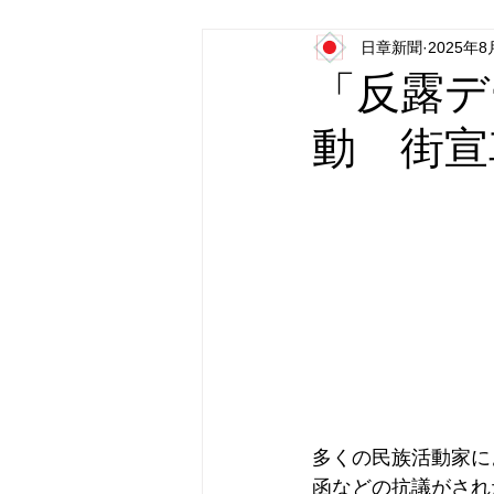
日章新聞
2025年8
日本第一党
日本派保守同盟
「反露デ
動 街宣
多くの民族活動家に
函などの抗議がされ