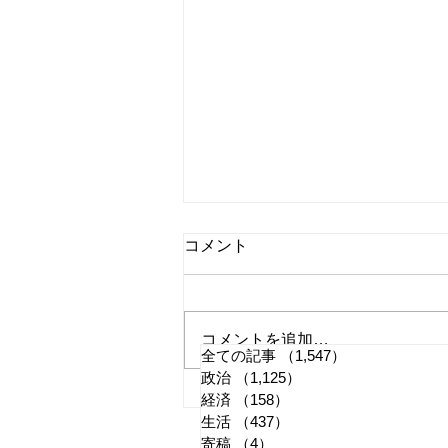
コメント
コメントを追加…
全ての記事
（1,547）
1,547件の記事
政治
（1,125）
1,125件の記事
国旗損壊罪はどう運用される
経済
（158）
158件の記事
生活
（437）
437件の記事
か
寄稿
（4）
4件の記事