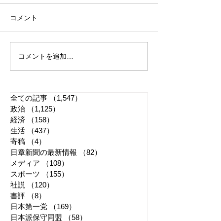
コメント
コメントを追加…
「懲役二七年」で問われ
江戸城・田安門
る司法 国民感情は判決
き 環境省「適
に反映すべきか
管理に努める」
全ての記事
（1,547）
1,547件の記事
政治
（1,125）
1,125件の記事
経済
（158）
158件の記事
生活
（437）
437件の記事
寄稿
（4）
4件の記事
日章新聞の最新情報
（82）
82件の記事
メディア
（108）
108件の記事
スポーツ
（155）
155件の記事
社説
（120）
120件の記事
書評
（8）
8件の記事
日本第一党
（169）
169件の記事
日本派保守同盟
（58）
58件の記事