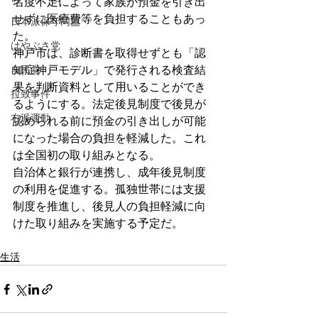
名度不足によって家族が預金を引き出
せずに医療費等を負担することもあっ
日本派保守同盟
た。
はやぶさ党
神戸市は、診断書を取得せずとも「認
自民党
知症神戸モデル」で発行される検査結
果を判断資料として用いることができ
拉致事件
るようにする。法定後見制度で後見が
右派運動
認められる前に預金の引き出しが可能
になった場合の負担を軽減した。これ
は全国初の取り組みとなる。
自治体と銀行が連携し、成年後見制度
の利用を促進する。孤独世帯には支援
制度を推進し、後見人の負担軽減に向
けた取り組みを実施する予定だ。
生活