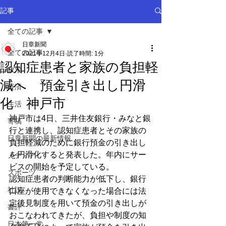
記事
全ての記事
日章新聞
全ての記事
2021年12月4日
読了時間: 1分
認知症患者と家族の負担軽
政治
減へ 預金引き出し円滑
経済
化 神戸市
生活
神戸市は4日、三井住友銀行・みなと銀
寄稿
行と連携し、認知症患者とその家族の
日章新聞の最新情報
負担軽減のために銀行預金の引き出し
を円滑化すると発表した。年内にサー
メディア
ビスの開始を予定している。
スポーツ
認知症患者の判断能力が低下し、銀行
社説
口座が使用できなくなった場合には法
定後見制度を用いて預金の引き出しが
書評
おこなわれてきたが、負担や制度の知
日本第一党