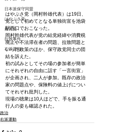
日本派保守同盟
はやぶさ党（岡村幹雄代表）は19日、
はやぶさ党
党として初めてとなる単独街宣を池袋
駅西口でおこなった。
自民党
岡村幹雄代表が党の結党経緯や消費税
拉致事件
廃止や不法滞在者の問題、拉致問題と
右派運動
いった政策のほか、保守政党同士の団
結を訴えた。
初の試みとしてその場の参加者が簡単
にそれぞれの自由に話す「一言街宣」
が企画され、二人が参加。既存の政治
家の問題点や、保険料の値上げについ
てそれぞれ批判した。
現場の聴衆は10人ほどで、手を振る通
行人の姿も確認された。
政治
右派運動