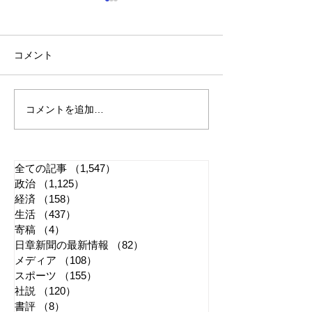
コメント
コメントを追加…
れいわ・山本太郎が代表
全国20か所で「
辞任 日本第一党・桜井
反対デモ」 妨
誠と似たような引退劇
主張貫徹
全ての記事
（1,547）
1,547件の記事
政治
（1,125）
1,125件の記事
経済
（158）
158件の記事
生活
（437）
437件の記事
寄稿
（4）
4件の記事
日章新聞の最新情報
（82）
82件の記事
メディア
（108）
108件の記事
スポーツ
（155）
155件の記事
社説
（120）
120件の記事
書評
（8）
8件の記事