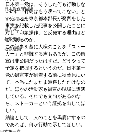
日本第一党は、そうした何も行動しな
日本派保守同盟
いのに「竹島はもう戻ってこない」と
いうことを東京都本部長が発言をした
はやぶさ党
事実を記載した記事を公開したことに
自民党
対し「印象操作」と反発する理由はど
拉致事件
こにあるのか。
この記事を基に人様のことを「ストー
右派運動
カー」と非難する声もあるが、この街
宣は非公開だったはずだ。どうやって
予定を把握するというのだ。日本第一
党の街宣車が到着する前に秋葉原にい
て、本当にたまたま遭遇しただけなの
だ。ほかの活動家も街宣の現場に遭遇
している。それでも文句があるのな
ら、ストーカーという証拠を出してほ
しい。
結論として、人のことを馬鹿にするの
であれば、何か行動で示してほしい。
日本第一党