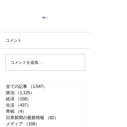
コメント
会費改定のお知らせ
コメントを追加…
日本保守党離党
子議員『最側近
一党の3000万
も関与か
全ての記事
（1,547）
1,547件の記事
政治
（1,125）
1,125件の記事
経済
（158）
158件の記事
生活
（437）
437件の記事
寄稿
（4）
4件の記事
日章新聞の最新情報
（82）
82件の記事
メディア
（108）
108件の記事