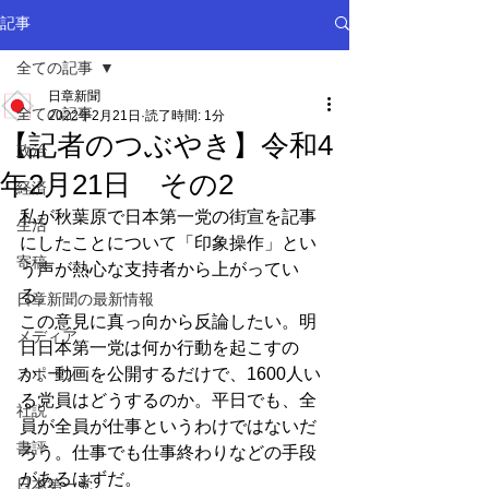
記事
全ての記事
日章新聞
全ての記事
2022年2月21日
読了時間: 1分
【記者のつぶやき】令和4
政治
年2月21日 その2
経済
私が秋葉原で日本第一党の街宣を記事
生活
にしたことについて「印象操作」とい
寄稿
う声が熱心な支持者から上がってい
る。
日章新聞の最新情報
この意見に真っ向から反論したい。明
メディア
日日本第一党は何か行動を起こすの
スポーツ
か。動画を公開するだけで、1600人い
る党員はどうするのか。平日でも、全
社説
員が全員が仕事というわけではないだ
書評
ろう。仕事でも仕事終わりなどの手段
があるはずだ。
日本第一党