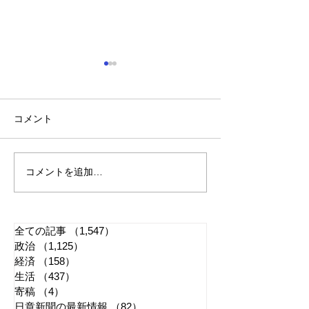
コメント
会費改定のお知らせ
コメントを追加…
ネットで「恨み
戦」 「承認欲
で「革命」は夢
夢
全ての記事
（1,547）
1,547件の記事
政治
（1,125）
1,125件の記事
経済
（158）
158件の記事
生活
（437）
437件の記事
寄稿
（4）
4件の記事
日章新聞の最新情報
（82）
82件の記事