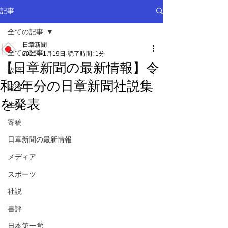
記事
全ての記事
日章新聞
全ての記事
2021年1月19日
読了時間: 1分
【日章新聞の最新情報】令
政治
和2年分の日章新聞社説集
経済
を発表
生活
寄稿
日章新聞の最新情報
メディア
スポーツ
社説
書評
日本第一党