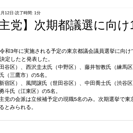
1月12日
読了時間: 1分
はやぶさ党
自民党
拉致事件
右派運動
主党】次期都議選に向け1
、令和3年に実施される予定の東京都議会議員選挙に向け
を決定したと発表した。
田谷区）、西沢圭太氏（中野区）、藤井智教氏（練馬区
氏（三鷹市）の5名。
新宿区）、風間譲氏（世田谷区）、中田喬士氏（渋谷区
勇斗氏（江東区）の5名。
主党の会派は立候補予定の現職5名のみ。次期選挙で東
るとみられる。