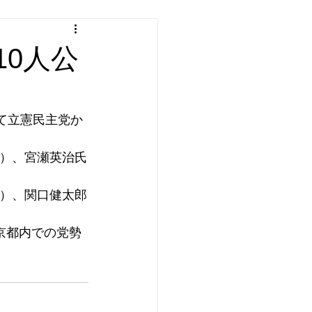
0人公
て立憲民主党か
）、宮瀬英治氏
）、関口健太郎
京都内での党勢