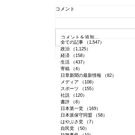
コメント
コメントを追加…
全ての記事
（1,547）
1,547件の記事
政治
（1,125）
1,125件の記事
国旗損壊罪はどう運用される
経済
（158）
158件の記事
生活
（437）
437件の記事
か
寄稿
（4）
4件の記事
日章新聞の最新情報
（82）
82件の
メディア
（108）
108件の記事
スポーツ
（155）
155件の記事
社説
（120）
120件の記事
書評
（8）
8件の記事
日本第一党
（169）
169件の記事
日本派保守同盟
（58）
58件の記事
はやぶさ党
（7）
7件の記事
自民党
（50）
50件の記事
拉致事件
（10）
10件の記事