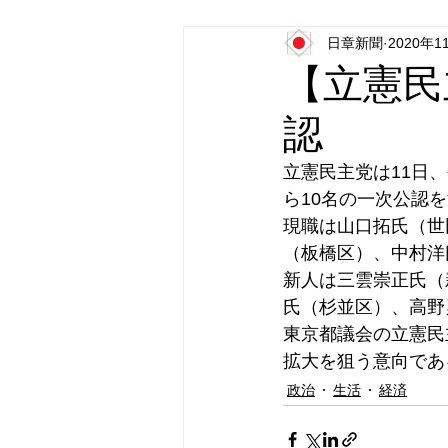
日章新聞
2020年1
日本第一党
日本派保守同盟
【立憲民
認
立憲民主党は11日
ら10名の一次公認
現職は山口拓氏（世
（板橋区）、中村洋
新人は三雲崇正氏（
氏（杉並区）、高野
東京都議会の立憲民
拡大を狙う意向であ
政治
生活
経済