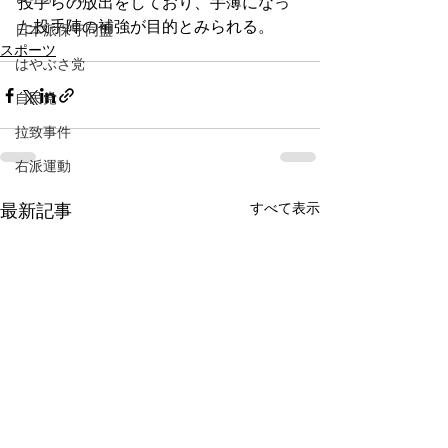
投手らの放出をしており、手薄になっ
た投手陣の補強が目的とみられる。
日本派保守同盟
スポーツ
はやぶさ党
自民党
拉致事件
右派運動
すべて表示
最新記事