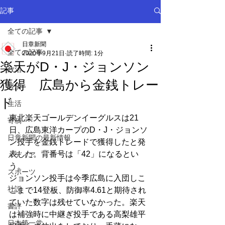
記事
全ての記事
日章新聞
全ての記事
2020年9月21日
読了時間: 1分
楽天がD・J・ジョンソン
政治
獲得 広島から金銭トレー
経済
ド
生活
東北楽天ゴールデンイーグルスは21
寄稿
日、広島東洋カープのD・J・ジョンソ
日章新聞の最新情報
ン投手を金銭トレードで獲得したと発
表した。背番号は「42」になるとい
メディア
う。
スポーツ
ジョンソン投手は今季広島に入団しこ
社説
こまで14登板、防御率4.61と期待され
ていた数字は残せていなかった。楽天
書評
は補強時に中継ぎ投手である高梨雄平
日本第一党