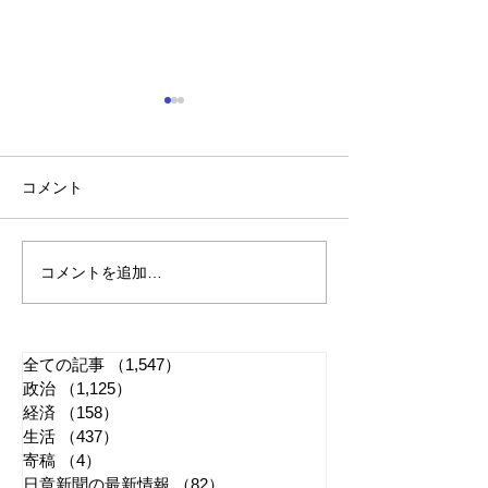
コメント
コメントを追加…
ハングル校歌巡り 京都
WBC応援では
国際学園・監督への説明
止 主催者の意
矛盾か
全ての記事
（1,547）
1,547件の記事
政治
（1,125）
1,125件の記事
経済
（158）
158件の記事
生活
（437）
437件の記事
寄稿
（4）
4件の記事
日章新聞の最新情報
（82）
82件の記事