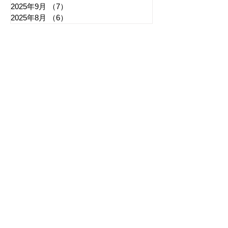
2025年9月
（7）
7件の記事
2025年8月
（6）
6件の記事
​日章新聞
〒103-0026
東京都中央区日本橋兜町17-2
兜町第六葉山ビル4階
nishoshinbun@gmail.com
​特定商取引法に基づく表記