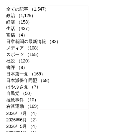
全ての記事
（1,547）
1,547件の記事
政治
（1,125）
1,125件の記事
経済
（158）
158件の記事
生活
（437）
437件の記事
寄稿
（4）
4件の記事
日章新聞の最新情報
（82）
82件の記事
メディア
（108）
108件の記事
スポーツ
（155）
155件の記事
社説
（120）
120件の記事
書評
（8）
8件の記事
日本第一党
（169）
169件の記事
日本派保守同盟
（58）
58件の記事
はやぶさ党
（7）
7件の記事
自民党
（50）
50件の記事
拉致事件
（10）
10件の記事
右派運動
（169）
169件の記事
2026年7月
（4）
4件の記事
2026年6月
（2）
2件の記事
2026年5月
（4）
4件の記事