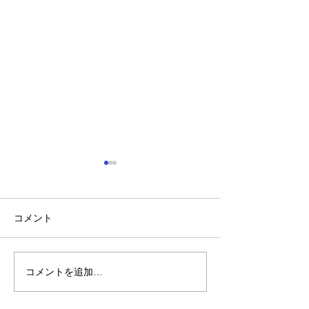
コメント
コメントを追加…
ハングル校歌巡り 京都
WBC応援では
国際学園・監督への説明
止 主催者の意
矛盾か