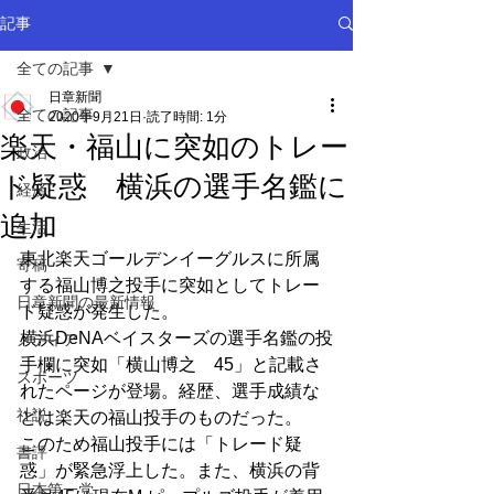
記事
全ての記事
日章新聞
全ての記事
2020年9月21日
読了時間: 1分
楽天・福山に突如のトレー
政治
ド疑惑 横浜の選手名鑑に
経済
追加
生活
東北楽天ゴールデンイーグルスに所属
寄稿
する福山博之投手に突如としてトレー
日章新聞の最新情報
ド疑惑が発生した。
横浜DeNAベイスターズの選手名鑑の投
メディア
手欄に突如「横山博之　45」と記載さ
スポーツ
れたページが登場。経歴、選手成績な
社説
どは楽天の福山投手のものだった。
このため福山投手には「トレード疑
書評
惑」が緊急浮上した。また、横浜の背
日本第一党