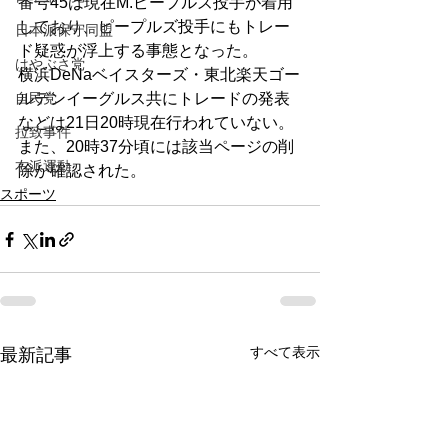
番号45は現在M.ピープルズ投手が着用
しており、ピープルズ投手にもトレー
日本派保守同盟
ド疑惑が浮上する事態となった。
はやぶさ党
横浜DeNaベイスターズ・東北楽天ゴー
自民党
ルデンイーグルス共にトレードの発表
などは21日20時現在行われていない。
拉致事件
また、20時37分頃には該当ページの削
右派運動
除が確認された。
スポーツ
すべて表示
最新記事