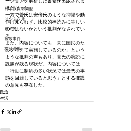
ーションを解析した書籍が出版される
ほどだった。
日本派保守同盟
一方で菅氏は安倍氏のような抑揚や動
はやぶさ党
作は見られず、比較的棒読みに等しい
自民党
のではないかという批判がなされてい
る。
拉致事件
また、内容についても「真に国民のた
右派運動
めを考えて実施しているのか」という
ような批判の声もあり、菅氏の演説に
課題が残る現状だ。内容については
「行動に制約の多い状況では最悪の事
態を回避していると思う」とする擁護
の意見も存在した。
政治
生活