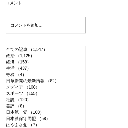
コメント
コメントを追加…
れいわ・山本太郎が代表
「捕殺」などの
辞任 日本第一党・桜井
検討 宮城県高
誠と似たような引退劇
解求め質問状送
全ての記事
（1,547）
1,547件の記事
政治
（1,125）
1,125件の記事
経済
（158）
158件の記事
生活
（437）
437件の記事
寄稿
（4）
4件の記事
日章新聞の最新情報
（82）
82件の記事
メディア
（108）
108件の記事
スポーツ
（155）
155件の記事
社説
（120）
120件の記事
書評
（8）
8件の記事
日本第一党
（169）
169件の記事
日本派保守同盟
（58）
58件の記事
はやぶさ党
（7）
7件の記事