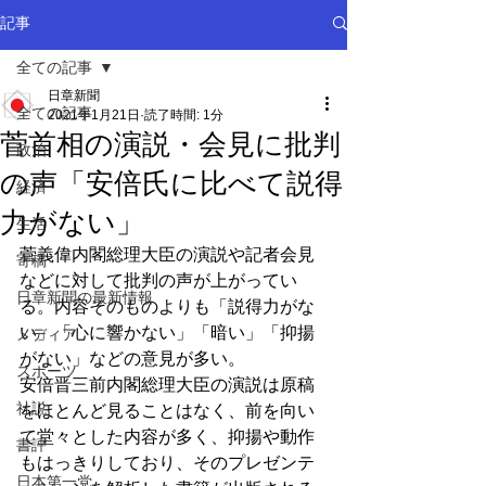
記事
全ての記事
日章新聞
全ての記事
2021年1月21日
読了時間: 1分
菅首相の演説・会見に批判
政治
の声「安倍氏に比べて説得
経済
力がない」
生活
菅義偉内閣総理大臣の演説や記者会見
寄稿
などに対して批判の声が上がってい
日章新聞の最新情報
る。内容そのものよりも「説得力がな
い」「心に響かない」「暗い」「抑揚
メディア
がない」などの意見が多い。
スポーツ
安倍晋三前内閣総理大臣の演説は原稿
社説
をほとんど見ることはなく、前を向い
て堂々とした内容が多く、抑揚や動作
書評
もはっきりしており、そのプレゼンテ
日本第一党