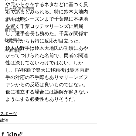
や元から存在するネタなどに基づく反
日本派保守同盟
応であるとみられる。特に鈴木大地内
野手は昨シーズンまで千葉県に本拠地
はやぶさ党
を置く千葉ロッテマリーンズに所属
自民党
し、選手会長も務めた。千葉が関係す
拉致事件
ることからも特に反応が目立った。
鈴木内野手は鈴木大地氏の功績にあや
右派運動
かってつけられた名前で、両者の関連
性は決してないわけではない。しか
し、FA移籍で楽天に移籍後は鈴木内野
手の対応の不手際もありマリーンズフ
ァンからの反応は良いものではない。
仮に擁立する場合には誤解が起きない
ようにする必要性もありそうだ。
スポーツ
政治