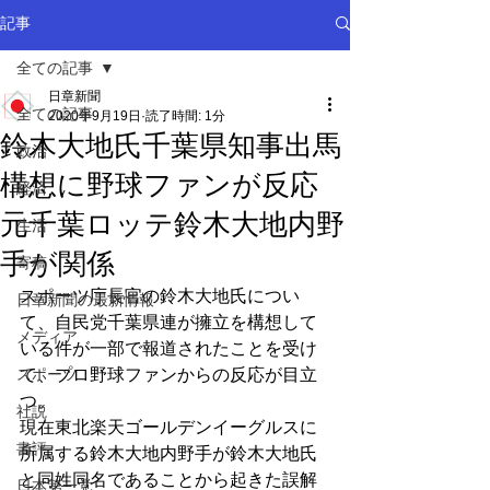
記事
全ての記事
日章新聞
全ての記事
2020年9月19日
読了時間: 1分
鈴木大地氏千葉県知事出馬
政治
構想に野球ファンが反応
経済
元千葉ロッテ鈴木大地内野
生活
手が関係
寄稿
スポーツ庁長官の鈴木大地氏につい
日章新聞の最新情報
て、自民党千葉県連が擁立を構想して
メディア
いる件が一部で報道されたことを受け
スポーツ
て、プロ野球ファンからの反応が目立
つ。
社説
現在東北楽天ゴールデンイーグルスに
書評
所属する鈴木大地内野手が鈴木大地氏
と同姓同名であることから起きた誤解
日本第一党