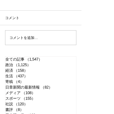
コメント
コメントを追加…
れいわ・山本太郎が代表
全国20か所で「
辞任 日本第一党・桜井
反対デモ」 妨
誠と似たような引退劇
主張貫徹
全ての記事
（1,547）
1,547件の記事
政治
（1,125）
1,125件の記事
経済
（158）
158件の記事
生活
（437）
437件の記事
寄稿
（4）
4件の記事
日章新聞の最新情報
（82）
82件の記事
メディア
（108）
108件の記事
スポーツ
（155）
155件の記事
社説
（120）
120件の記事
書評
（8）
8件の記事