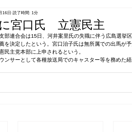
月16日
読了時間: 1分
はやぶさ党
自民党
拉致事件
右派運動
に宮口氏 立憲民主
支部連合会は15日、河井案里氏の失職に伴う広島選挙
薦を決定したという。宮口治子氏は無所属での出馬が予
憲民主党本部に上申されるという。
ウンサーとして各種放送局でのキャスター等を務めた経