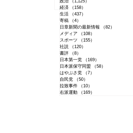
政治
（1,125）
1,125件の記事
国旗損壊罪はどう運用される
経済
（158）
158件の記事
生活
（437）
437件の記事
か
寄稿
（4）
4件の記事
日章新聞の最新情報
（82）
82件の
メディア
（108）
108件の記事
スポーツ
（155）
155件の記事
社説
（120）
120件の記事
書評
（8）
8件の記事
日本第一党
（169）
169件の記事
日本派保守同盟
（58）
58件の記事
はやぶさ党
（7）
7件の記事
自民党
（50）
50件の記事
拉致事件
（10）
10件の記事
右派運動
（169）
169件の記事
​日章新聞
〒103-0026
東京都中央区日本橋兜町17-2