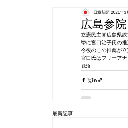
日章新聞
2021年3
日本第一党
日本派保守同盟
広島参院
立憲民主党広島県総
挙に宮口治子氏の推
今後のこの推薦が立
宮口氏はフリーアナ
政治
最新記事