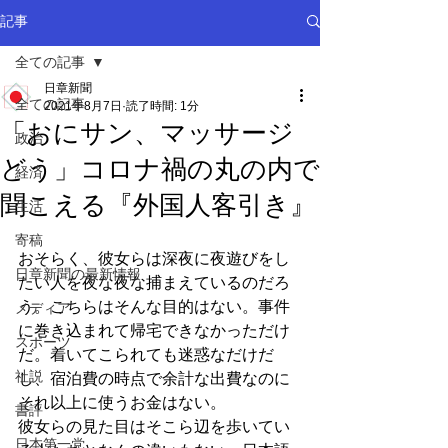
記事
全ての記事
日章新聞
全ての記事
2021年8月7日
読了時間: 1分
「おにサン、マッサージ
政治
どう」コロナ禍の丸の内で
経済
聞こえる『外国人客引き』
生活
寄稿
おそらく、彼女らは深夜に夜遊びをし
日章新聞の最新情報
たい人を夜な夜な捕まえているのだろ
う。こちらはそんな目的はない。事件
メディア
に巻き込まれて帰宅できなかっただけ
スポーツ
だ。着いてこられても迷惑なだけだ
社説
し、宿泊費の時点で余計な出費なのに
それ以上に使うお金はない。
書評
彼女らの見た目はそこら辺を歩いてい
日本第一党