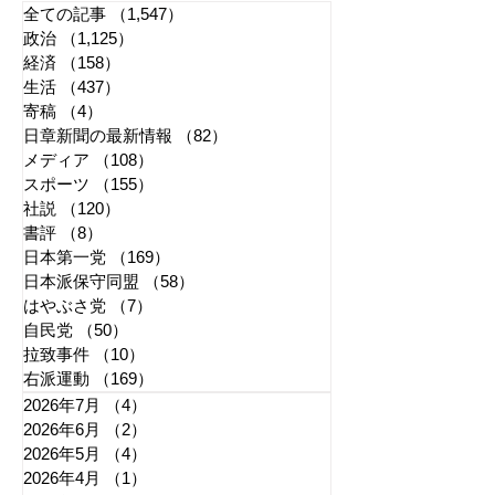
全ての記事
（1,547）
1,547件の記事
政治
（1,125）
1,125件の記事
経済
（158）
158件の記事
生活
（437）
437件の記事
寄稿
（4）
4件の記事
日章新聞の最新情報
（82）
82件の記事
メディア
（108）
108件の記事
スポーツ
（155）
155件の記事
社説
（120）
120件の記事
書評
（8）
8件の記事
日本第一党
（169）
169件の記事
日本派保守同盟
（58）
58件の記事
はやぶさ党
（7）
7件の記事
自民党
（50）
50件の記事
拉致事件
（10）
10件の記事
右派運動
（169）
169件の記事
2026年7月
（4）
4件の記事
2026年6月
（2）
2件の記事
2026年5月
（4）
4件の記事
2026年4月
（1）
1件の記事