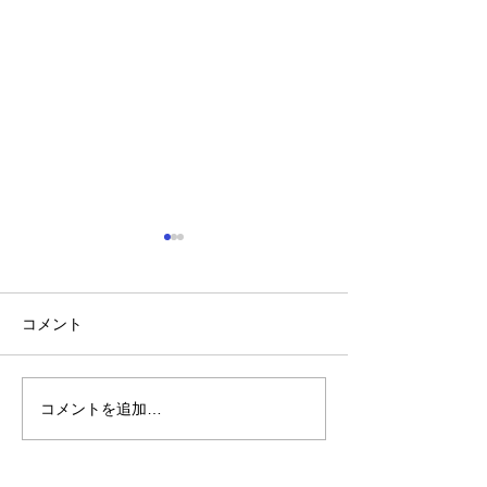
コメント
コメントを追加…
れいわ・山本太郎が代表
「捕殺」などの
辞任 日本第一党・桜井
検討 宮城県高
誠と似たような引退劇
解求め質問状送