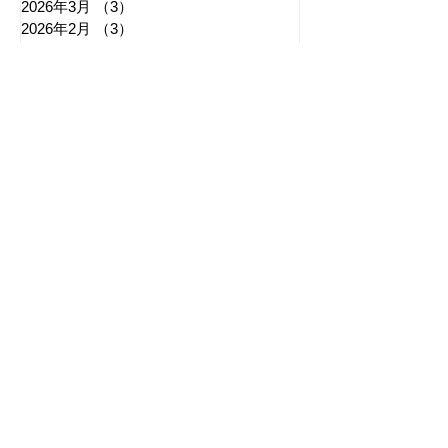
2026年3月
（3）
3件の記事
2026年2月
（3）
3件の記事
2026年1月
（3）
3件の記事
2025年12月
（6）
6件の記事
2025年11月
（3）
3件の記事
2025年10月
（5）
5件の記事
2025年9月
（7）
7件の記事
2025年8月
（6）
6件の記事
​日章新聞
〒103-0026
東京都中央区日本橋兜町17-2
兜町第六葉山ビル4階
nishoshinbun@gmail.com
​特定商取引法に基づく表記