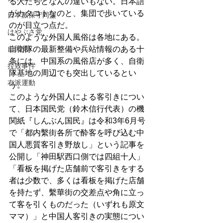
る人たちとなんの違いもない。日本語
がカタコトなのと、集団で歩いている
日本派保守同盟
のが目立つ点だ。
はやぶさ党
このような外国人風俗は各地にある。
自民党
自衛隊の最新整備や兵站情報のある十
条には、中国系の風俗店が多く、自衛
拉致事件
隊基地の周辺でも突出しているとい
右派運動
う。
このような外国人による客引きについ
て、日本国民党（鈴木信行代表）の機
関紙『しんぶん国民』は令和3年6月号
で「都内繫街各所で酔客を呼び込む中
国人悪質客引き野放し」という記事を
公開し「神田駅西口側では四組十人」
「看板を掲げた店舗前で客引きをする
者は少数で、多くは看板を掲げた店舗
を持たず、繫華街の交差点や角に立っ
て客を引くものだった（いずれも原文
ママ）」と中国人客引きの実態につい