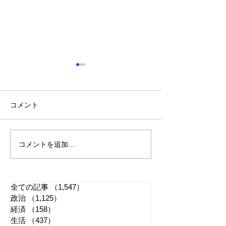
コメント
コメントを追加…
れいわ・山本太郎が代表
全国20か所で「
辞任 日本第一党・桜井
反対デモ」 妨
誠と似たような引退劇
主張貫徹
全ての記事
（1,547）
1,547件の記事
政治
（1,125）
1,125件の記事
経済
（158）
158件の記事
生活
（437）
437件の記事