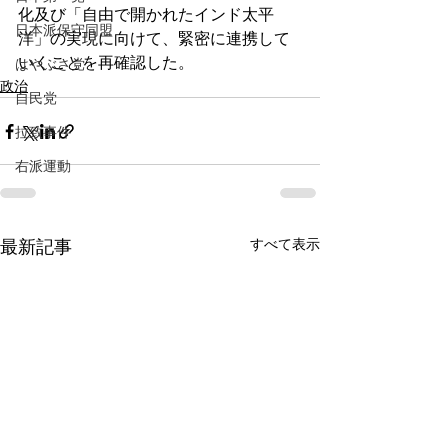
化及び「自由で開かれたインド太平
日本派保守同盟
洋」の実現に向けて、緊密に連携して
いくことを再確認した。
はやぶさ党
政治
自民党
拉致事件
右派運動
すべて表示
最新記事