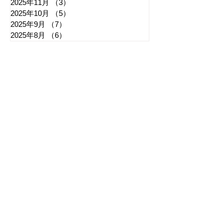
2025年11月
（3）
3件の記事
2025年10月
（5）
5件の記事
2025年9月
（7）
7件の記事
2025年8月
（6）
6件の記事
​日章新聞
〒103-0026
東京都中央区日本橋兜町17-2
兜町第六葉山ビル4階
nishoshinbun@gmail.com
​特定商取引法に基づく表記