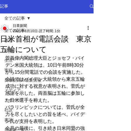
記事
全ての記事
日章新聞
全ての記事
2021年8月10日
読了時間: 1分
日米首相が電話会談 東京
政治
五輪について
経済
菅義偉内閣総理大臣とジョセフ・バイ
生活
デン米国大統領は、10日午前8時30分
寄稿
から15分間電話での会談を実施した。
会談ではバイデン大統領から東京五輪
日章新聞の最新情報
成功に対する祝意が表明され、菅氏が
メディア
感謝を示した。両首脳は五輪に参加し
スポーツ
た日米選手を称えた。
パラリンピックについては、菅氏が全
社説
力を尽くしたいとの旨を述べ、バイデ
書評
ン氏が支持を表明した。
会見の最後に、引き続き日米同盟の強
日本第一党