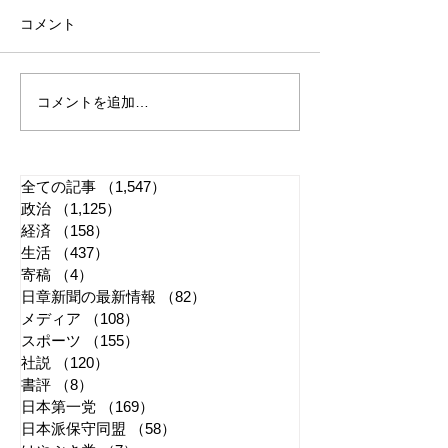
コメント
コメントを追加…
れいわ・山本太郎が代表
全国20か所で「
辞任 日本第一党・桜井
反対デモ」 妨
誠と似たような引退劇
主張貫徹
全ての記事
（1,547）
1,547件の記事
政治
（1,125）
1,125件の記事
経済
（158）
158件の記事
生活
（437）
437件の記事
寄稿
（4）
4件の記事
日章新聞の最新情報
（82）
82件の記事
メディア
（108）
108件の記事
スポーツ
（155）
155件の記事
社説
（120）
120件の記事
書評
（8）
8件の記事
日本第一党
（169）
169件の記事
日本派保守同盟
（58）
58件の記事