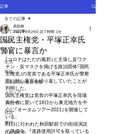
記事
全ての記事
髙田輝
全ての記事
2021年9月24日
読了時間: 1分
国民主権党・平塚正幸氏
政治
警官に暴言か
経済
｢コロナはただの風邪｣と主張し反ワク
生活
チン・反マスクを掲げる政治団体｢国民
寄稿
主権党｣の党首である平塚正幸氏が警察
官に対し暴言を繰り返していたことが
日章新聞の最新情報
判明した。
メディア
国民主権党は党首の平塚正幸氏を現場
スポーツ
責任者に置いて18日から東北地方を中
心に｢オータムツアー2021｣を開催して
社説
いる。
書評
21日に行われた秋田駅前での街頭演説
の準備中、｢道路使用許可を取っている
日本第一党