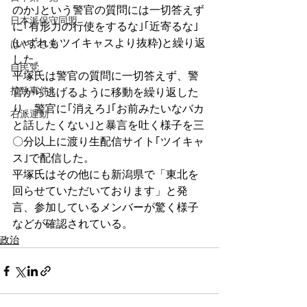
のか｣という警官の質問には一切答えず
日本派保守同盟
に｢有形力の行使をするな｣｢近寄るな｣
(いずれもツイキャスより抜粋)と繰り返
はやぶさ党
した。
自民党
平塚氏は警官の質問に一切答えず、警
拉致事件
官から逃げるように移動を繰り返した
り、警官に｢消えろ｣｢お前みたいなバカ
右派運動
と話したくない｣と暴言を吐く様子を三
〇分以上に渡り生配信サイト｢ツイキャ
ス｣で配信した。
平塚氏はその他にも新潟県で「東北を
回らせていただいております」と発
言、参加しているメンバーが驚く様子
などが確認されている。
政治