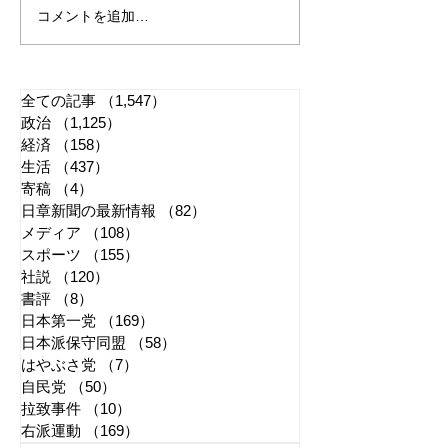
コメントを追加…
れいわ・山本太郎が代表
「捕殺」などの
辞任 日本第一党・桜井
検討 宮城県高
誠と似たような引退劇
解求め質問状送
全ての記事
（1,547）
1,547件の記事
政治
（1,125）
1,125件の記事
経済
（158）
158件の記事
生活
（437）
437件の記事
寄稿
（4）
4件の記事
日章新聞の最新情報
（82）
82件の記事
メディア
（108）
108件の記事
スポーツ
（155）
155件の記事
社説
（120）
120件の記事
書評
（8）
8件の記事
日本第一党
（169）
169件の記事
日本派保守同盟
（58）
58件の記事
はやぶさ党
（7）
7件の記事
自民党
（50）
50件の記事
拉致事件
（10）
10件の記事
右派運動
（169）
169件の記事