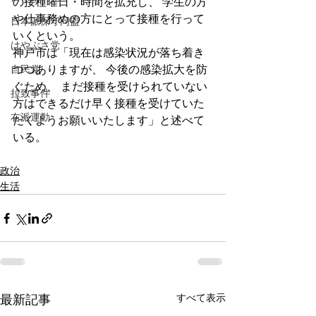
の接種曜日・時間を拡充し、 学生の方
や仕事務めの方にとって接種を行って
日本派保守同盟
いくという。
はやぶさ党
神戸市は「現在は感染状況が落ち着き
自民党
つつありますが、 今後の感染拡大を防
ぐため、 まだ接種を受けられていない
拉致事件
方はできるだけ早く接種を受けていた
右派運動
だくようお願いいたします」と述べて
いる。
政治
生活
すべて表示
最新記事