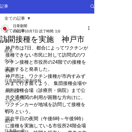
記事
全ての記事
日章新聞
全ての記事
2021年10月7日
読了時間: 1分
訪問接種を実施 神戸市
政治
神戸市は7日、都合によってワクチンが
経済
接種できない市民に対して訪問式のワ
生活
クチン接種と市役所の24階での接種を
実施すると発表した。
寄稿
神戸市は、ワクチン接種が市内すみず
日章新聞の最新情報
みまで行き届くよう、 集団接種会場や
個別接種会場（診療所・病院）まで公
メディア
共交通機関の利用が困難な方向けに、 
スポーツ
ワクチンカーが地域を訪問して接種を
社説
行うという。
現在平日の夜間（午後6時～午後9時）
書評
に接種を実施している市役所24階会場
日本第一党