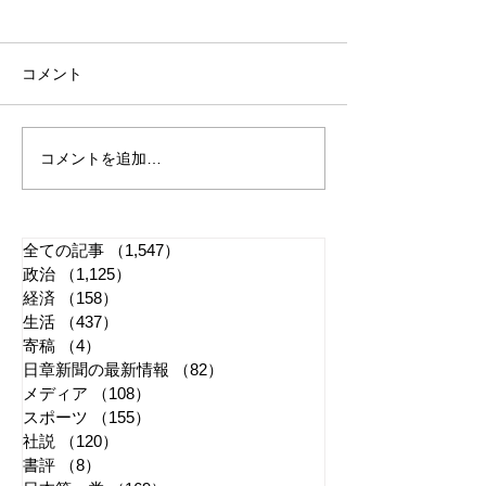
コメント
コメントを追加…
れいわ・山本太郎が代表
全国20か所で「
辞任 日本第一党・桜井
反対デモ」 妨
誠と似たような引退劇
主張貫徹
全ての記事
（1,547）
1,547件の記事
政治
（1,125）
1,125件の記事
経済
（158）
158件の記事
生活
（437）
437件の記事
寄稿
（4）
4件の記事
日章新聞の最新情報
（82）
82件の記事
メディア
（108）
108件の記事
スポーツ
（155）
155件の記事
社説
（120）
120件の記事
書評
（8）
8件の記事