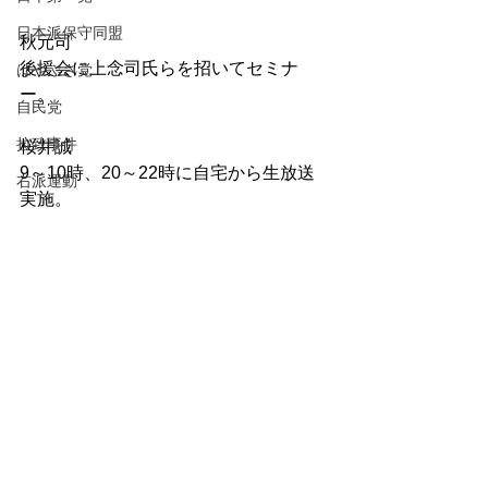
日本派保守同盟
秋元司
後援会に上念司氏らを招いてセミナ
はやぶさ党
ー。
自民党
拉致事件
桜井誠
9～10時、20～22時に自宅から生放送
右派運動
実施。