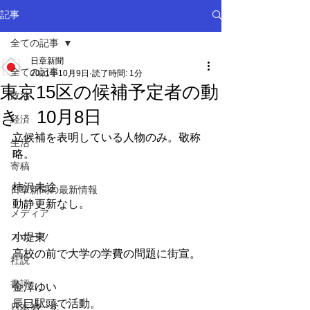
記事
全ての記事
日章新聞
全ての記事
2021年10月9日
読了時間: 1分
東京15区の候補予定者の動
政治
き 10月8日
経済
立候補を表明している人物のみ。敬称
生活
略。
寄稿
柿沢未途
日章新聞の最新情報
動静更新なし。
メディア
スポーツ
小堤東
高校の前で大学の学費の問題に街宣。
社説
書評
金澤ゆい
辰巳駅頭で活動。
日本第一党