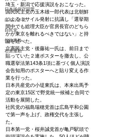
埼玉・新潟で応援演説をおこなった。
日本派保守同盟
国民民主党の玉木雄一郎代表は北朝鮮
によるミサイル発射に抗議し「選挙期
はやぶさ党
間中でも総理大臣か官房長官のどちら
自民党
かが東京を離れるべきではない」と持
拉致事件
論を述べた。
立憲民主党・後藤祐一氏は、前日まで
右派運動
貼っていた２連ポスターを撤去し、公
職選挙法第143条1項に基づく個人演説
会告知用のポスターへと貼り変える作
業を行った。
日本共産党の小堤東氏は、本来出馬予
定の東京15区で野党統一候補と合同で
活動を展開した。
社民党の福島瑞穂党首は広島平和公園
で第一声を上げ、政権交代を主張し
た。
日本第一党・桜井誠党首が亀戸駅頭で
街頭演説会を実施した。50人ほどが聴