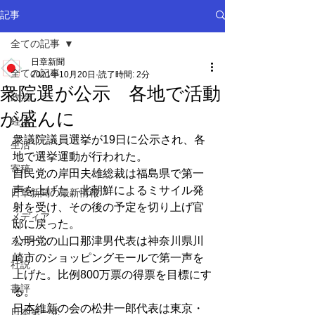
記事
全ての記事
日章新聞
全ての記事
2021年10月20日
読了時間: 2分
衆院選が公示 各地で活動
政治
が盛んに
経済
衆議院議員選挙が19日に公示され、各
生活
地で選挙運動が行われた。
寄稿
自民党の岸田夫雄総裁は福島県で第一
声を上げた。北朝鮮によるミサイル発
日章新聞の最新情報
射を受け、その後の予定を切り上げ官
メディア
邸に戻った。
スポーツ
公明党の山口那津男代表は神奈川県川
崎市のショッピングモールで第一声を
社説
上げた。比例800万票の得票を目標にす
書評
る。
日本維新の会の松井一郎代表は東京・
日本第一党