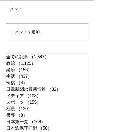
コメント
コメントを追加…
れいわ・山本太郎が代表
全国20か所で「
辞任 日本第一党・桜井
反対デモ」 妨
誠と似たような引退劇
主張貫徹
全ての記事
（1,547）
1,547件の記事
政治
（1,125）
1,125件の記事
経済
（158）
158件の記事
生活
（437）
437件の記事
寄稿
（4）
4件の記事
日章新聞の最新情報
（82）
82件の記事
メディア
（108）
108件の記事
スポーツ
（155）
155件の記事
社説
（120）
120件の記事
書評
（8）
8件の記事
日本第一党
（169）
169件の記事
日本派保守同盟
（58）
58件の記事