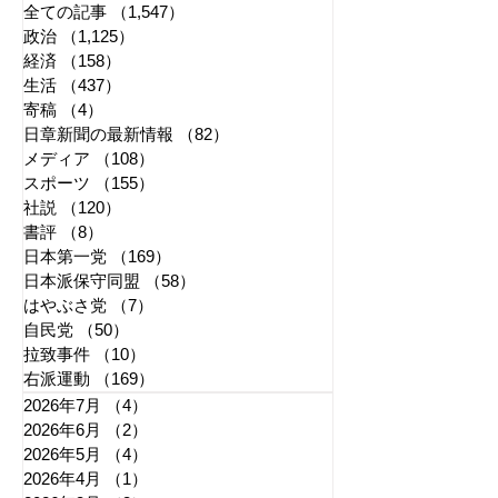
全ての記事
（1,547）
1,547件の記事
政治
（1,125）
1,125件の記事
経済
（158）
158件の記事
生活
（437）
437件の記事
寄稿
（4）
4件の記事
日章新聞の最新情報
（82）
82件の記事
メディア
（108）
108件の記事
スポーツ
（155）
155件の記事
社説
（120）
120件の記事
書評
（8）
8件の記事
日本第一党
（169）
169件の記事
日本派保守同盟
（58）
58件の記事
はやぶさ党
（7）
7件の記事
自民党
（50）
50件の記事
拉致事件
（10）
10件の記事
右派運動
（169）
169件の記事
2026年7月
（4）
4件の記事
2026年6月
（2）
2件の記事
2026年5月
（4）
4件の記事
2026年4月
（1）
1件の記事