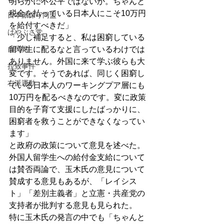
明らかに不公平ではないか。ちゃんと
税金を払っている日本人にこそ10万円
日本派保守同盟
を給付すべきだ」
はやぶさ党
「少し補足すると、私は困窮している
自民党
留学生に配るなと言っているわけでは
ありません。外国に来て学ぶ彼らも大
拉致事件
変です。そうであれば、同じく困窮し
右派運動
ている日本人のワーキングプア層にも
10万円を配るべきなのです。変に政策
目的を子育て支援にしたばっかりに、
困窮者を救うことができなくなってい
ます」
と政府の政策について意見を述べた。
外国人留学生への給付金支給について
は賛否両論で、玉木氏の意見について
賛成する意見もあるが、「レイシス
ト」「差別主義者」と立憲・共産党の
支持者が批判する意見も見られた。
特に玉木氏の発言の中でも「ちゃんと