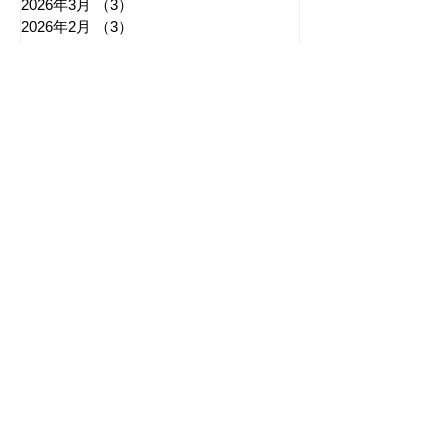
2026年3月
（3）
3件の記事
2026年2月
（3）
3件の記事
2026年1月
（3）
3件の記事
2025年12月
（6）
6件の記事
2025年11月
（3）
3件の記事
2025年10月
（5）
5件の記事
2025年9月
（7）
7件の記事
2025年8月
（6）
6件の記事
​日章新聞
〒103-0026
東京都中央区日本橋兜町17-2
兜町第六葉山ビル4階
nishoshinbun@gmail.com
​特定商取引法に基づく表記