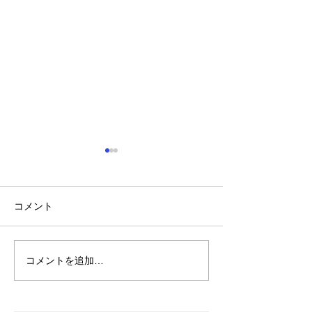
コメント
コメントを追加…
れいわ・山本太郎が代表
「捕殺」などの
辞任 日本第一党・桜井
検討 宮城県高
誠と似たような引退劇
解求め質問状送