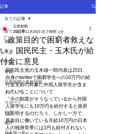
記事
全ての記事
日章新聞
全ての記事
2021年11月26日
読了時間: 1分
「政策目的で困窮者救えな
政治
い」国民民主・玉木氏が給
経済
付金に意見
生活
国民民主党の玉木雄一郎代表は25日、
寄稿
自身のtwitterで困窮学生への10万円の給
日章新聞の最新情報
付金支給の対象に外国人留学生が含ま
れていることについて
メディア
「今の制度がそうなっているから外国
スポーツ
人留学生にも10万円を給付すると政府
社説
は説明するのだろう。しかし一方で、
真面目に働いている月給10万円の日本
書評
人の独身世帯には1円も給付されない。
日本第一党