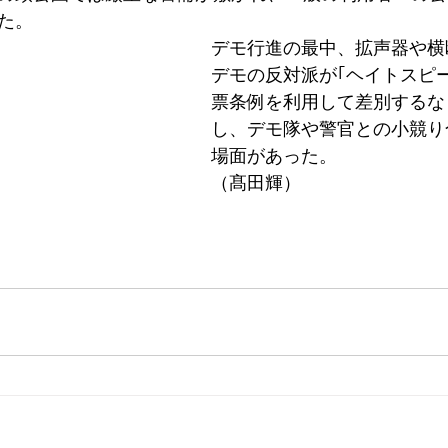
た。
デモ行進の最中、拡声器や横
デモの反対派が｢ヘイトスピ
票条例を利用して差別するな
し、デモ隊や警官との小競り
場面があった。
（髙田輝）