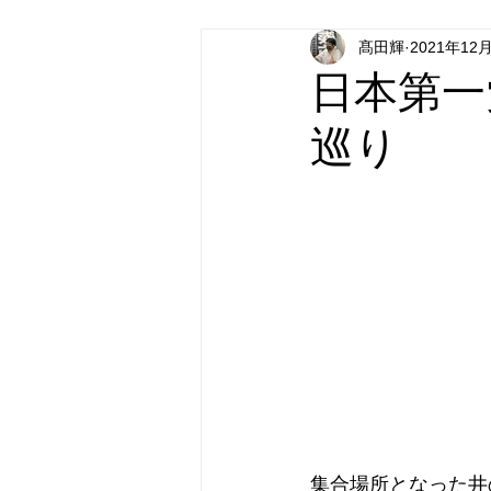
髙田輝
2021年12
日本第一党
日本派保守同盟
日本第一
巡り
集合場所となった井