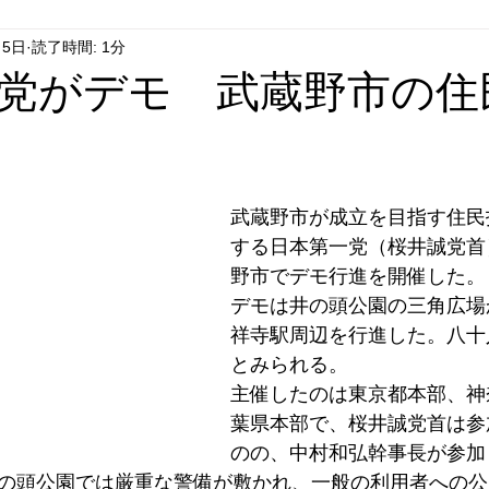
月5日
読了時間: 1分
はやぶさ党
自民党
拉致事件
右派運動
党がデモ 武蔵野市の住
武蔵野市が成立を目指す住民
する日本第一党（桜井誠党首
野市でデモ行進を開催した。
デモは井の頭公園の三角広場
祥寺駅周辺を行進した。八十
とみられる。
主催したのは東京都本部、神
葉県本部で、桜井誠党首は参
のの、中村和弘幹事長が参加
の頭公園では厳重な警備が敷かれ、一般の利用者への公