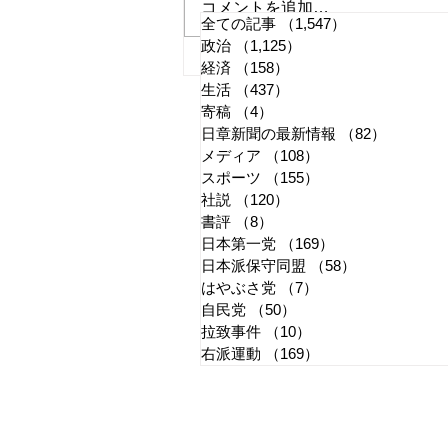
コメントを追加…
全ての記事
（1,547）
1,547件の記事
政治
（1,125）
1,125件の記事
国旗損壊罪はどう運用される
経済
（158）
158件の記事
生活
（437）
437件の記事
か
寄稿
（4）
4件の記事
日章新聞の最新情報
（82）
82件の
メディア
（108）
108件の記事
スポーツ
（155）
155件の記事
社説
（120）
120件の記事
書評
（8）
8件の記事
日本第一党
（169）
169件の記事
日本派保守同盟
（58）
58件の記事
はやぶさ党
（7）
7件の記事
自民党
（50）
50件の記事
拉致事件
（10）
10件の記事
右派運動
（169）
169件の記事
​日章新聞