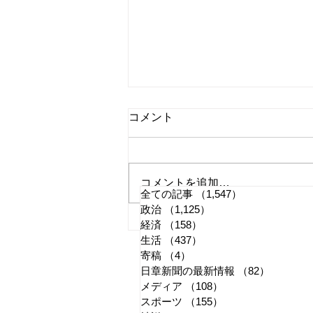
コメント
コメントを追加…
全ての記事
（1,547）
1,547件の記事
政治
（1,125）
1,125件の記事
国旗損壊罪はどう運用される
経済
（158）
158件の記事
生活
（437）
437件の記事
か
寄稿
（4）
4件の記事
日章新聞の最新情報
（82）
82件の
メディア
（108）
108件の記事
スポーツ
（155）
155件の記事