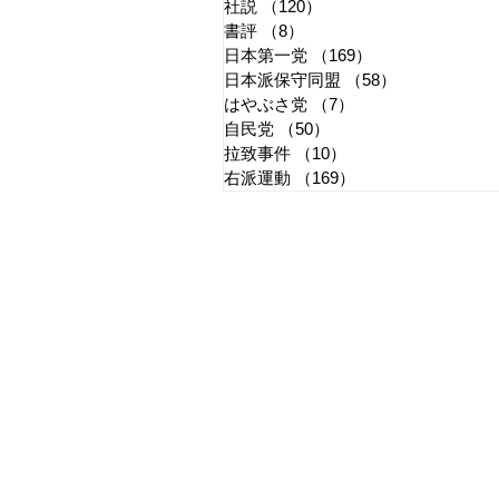
社説
（120）
120件の記事
書評
（8）
8件の記事
日本第一党
（169）
169件の記事
日本派保守同盟
（58）
58件の記事
はやぶさ党
（7）
7件の記事
自民党
（50）
50件の記事
拉致事件
（10）
10件の記事
右派運動
（169）
169件の記事
​日章新聞
〒103-0026
東京都中央区日本橋兜町17-2
兜町第六葉山ビル4階
nishoshinbun@gmail.com
​特定商取引法に基づく表記