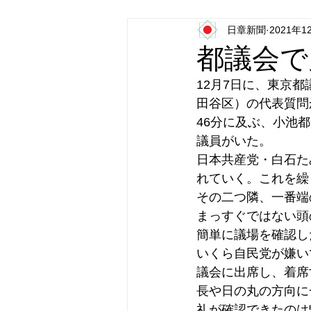
日章新聞
2021年1
日本第一党
日本派保守同盟
都議会で
12月7日に、東京
田谷区）の代表質問
46分に及ぶ、小池
議員がいた。
日本共産党・白石た
れていく。これを繰
その二つ隣、一番端
まっすぐではない頭
簡単に議場を確認し
いくら自民党が嫌い
議会に出席し、着席
長や日の丸の方向に
礼が確認できたのは