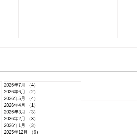
2026年7月
（4）
4件の記事
2026年6月
（2）
2件の記事
れいわ・山本太郎が代表辞
全国
2026年5月
（4）
4件の記事
2026年4月
（1）
1件の記事
任 日本第一党・桜井誠と似
デモ
2026年3月
（3）
3件の記事
たような引退劇
記事
2026年2月
（3）
3件の記事
2026年1月
（3）
3件の記事
2025年12月
（6）
6件の記事