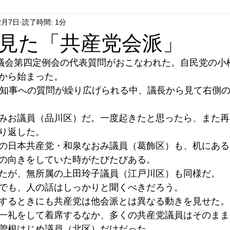
2月7日
読了時間: 1分
はやぶさ党
自民党
拉致事件
右派運動
見た「共産党会派」
都議会第四定例会の代表質問がおこなわれた。自民党の小
から始まった。
都知事への質問が繰り広げられる中、議長から見て右側
みお議員（品川区）だ。一度起きたと思ったら、また再
り返した。
の日本共産党・和泉なおみ議員（葛飾区）も、机にある
の向きをしていた時がたびたびある。
たが、無所属の上田玲子議員（江戸川区）も同様だ。
でも、人の話はしっかりと聞くべきだろう。
するときにも共産党は他会派とは異なる動きを見せた。
一礼をして着席するなか、多くの共産党議員はそのまま
曽根はじめ議員（北区）だけだった。