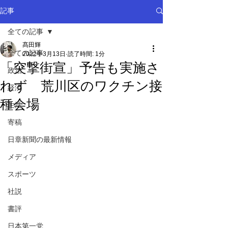
記事
全ての記事
髙田輝
全ての記事
2022年3月13日
読了時間: 1分
「突撃街宣」予告も実施さ
政治
れず 荒川区のワクチン接
経済
種会場
生活
寄稿
日章新聞の最新情報
メディア
スポーツ
社説
書評
日本第一党