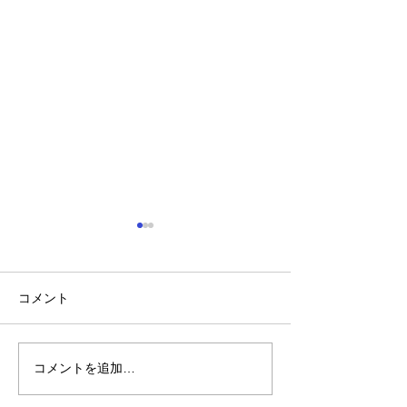
コメント
コメントを追加…
れいわ・山本太郎が代表
全国20か所で「
辞任 日本第一党・桜井
反対デモ」 妨