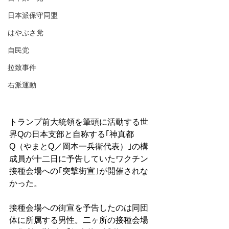
日本派保守同盟
はやぶさ党
自民党
拉致事件
右派運動
トランプ前大統領を筆頭に活動する世
界Qの日本支部と自称する｢神真都
Q（やまとQ／岡本一兵衛代表）｣の構
成員が十二日に予告していたワクチン
接種会場への｢突撃街宣｣が開催されな
かった。
接種会場への街宣を予告したのは同団
体に所属する男性。二ヶ所の接種会場