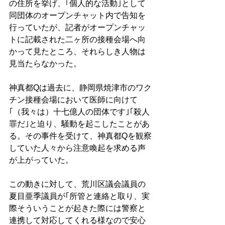
の住所を挙げ、｢個人的な活動｣として
同団体のオープンチャット内で告知を
行っていたが、記者がオープンチャッ
トに記載された二ヶ所の接種会場へ向
かって見たところ、それらしき人物は
見当たらなかった。
神真都Qは過去に、静岡県焼津市のワク
チン接種会場において医師に向けて
｢（我々は）十七億人の団体です｣｢殺人
罪だ｣と迫り、騒動を起こしたことがあ
る。その事件を受けて、神真都Qを観察
していた人々から注意喚起を求める声
が上がっていた。
この動きに対して、荒川区議会議員の
夏目亜季議員が｢所管と連絡と取り、実
際そういうことが起きた際には警察と
連携して対応してくれる様なので安心