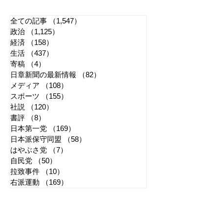
誠と似たような引退劇
主張貫徹
全ての記事
（1,547）
1,547件の記事
政治
（1,125）
1,125件の記事
経済
（158）
158件の記事
生活
（437）
437件の記事
寄稿
（4）
4件の記事
日章新聞の最新情報
（82）
82件の記事
メディア
（108）
108件の記事
スポーツ
（155）
155件の記事
社説
（120）
120件の記事
書評
（8）
8件の記事
日本第一党
（169）
169件の記事
日本派保守同盟
（58）
58件の記事
はやぶさ党
（7）
7件の記事
自民党
（50）
50件の記事
拉致事件
（10）
10件の記事
右派運動
（169）
169件の記事
2026年7月
（4）
4件の記事
2026年6月
（2）
2件の記事
2026年5月
（4）
4件の記事