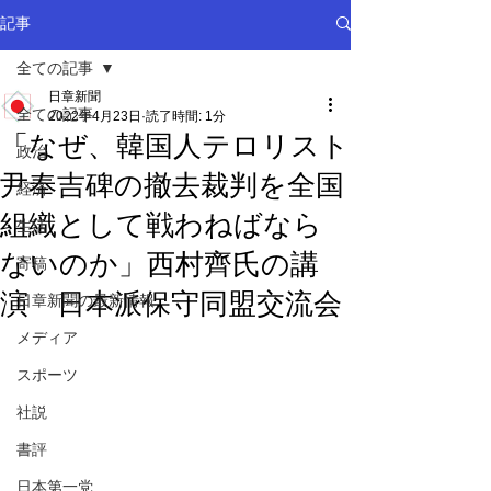
記事
全ての記事
日章新聞
全ての記事
2022年4月23日
読了時間: 1分
「なぜ、韓国人テロリスト
政治
尹奉吉碑の撤去裁判を全国
経済
組織として戦わねばなら
生活
ないのか」西村齊氏の講
寄稿
演 日本派保守同盟交流会
日章新聞の最新情報
メディア
スポーツ
社説
書評
日本第一党