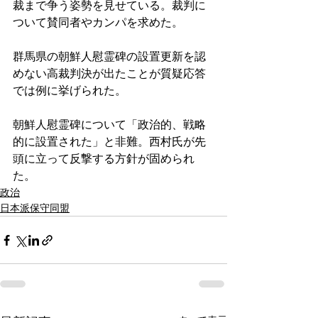
裁まで争う姿勢を見せている。裁判に
ついて賛同者やカンパを求めた。
群馬県の朝鮮人慰霊碑の設置更新を認
めない高裁判決が出たことが質疑応答
では例に挙げられた。
朝鮮人慰霊碑について「政治的、戦略
的に設置された」と非難。西村氏が先
頭に立って反撃する方針が固められ
た。
政治
日本派保守同盟