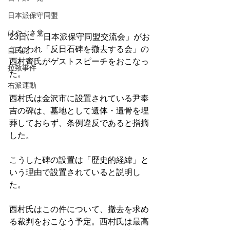
日本派保守同盟
はやぶさ党
23日に「日本派保守同盟交流会」がお
こなわれ「反日石碑を撤去する会」の
自民党
西村齊氏がゲストスピーチをおこなっ
拉致事件
た。
右派運動
西村氏は金沢市に設置されている尹奉
吉の碑は、墓地として遺体・遺骨を埋
葬しておらず、条例違反であると指摘
した。
こうした碑の設置は「歴史的経緯」と
いう理由で設置されていると説明し
た。
西村氏はこの件について、撤去を求め
る裁判をおこなう予定。西村氏は最高