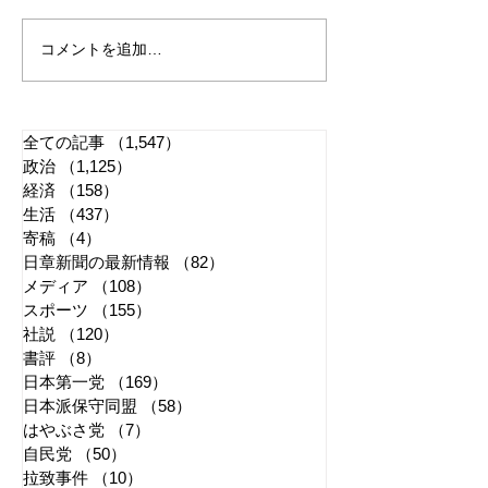
コメントを追加…
れいわ・山本太郎が代表
全国20か所で「
辞任 日本第一党・桜井
反対デモ」 妨
誠と似たような引退劇
主張貫徹
全ての記事
（1,547）
1,547件の記事
政治
（1,125）
1,125件の記事
経済
（158）
158件の記事
生活
（437）
437件の記事
寄稿
（4）
4件の記事
日章新聞の最新情報
（82）
82件の記事
メディア
（108）
108件の記事
スポーツ
（155）
155件の記事
社説
（120）
120件の記事
書評
（8）
8件の記事
日本第一党
（169）
169件の記事
日本派保守同盟
（58）
58件の記事
はやぶさ党
（7）
7件の記事
自民党
（50）
50件の記事
拉致事件
（10）
10件の記事