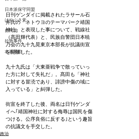
日本派保守同盟
日刊ゲンダイに掲載されたラサール石
はやぶさ党
井氏の「ネトウヨのテーマパーク靖国
神社」と表現した事について、戦線社
自民党
（髙田輝代表）と、民族自警団日本暁
拉致事件
乃会の九十九晃東京本部長が抗議街宣
右派運動
を開催した。
九十九氏は「大東亜戦争で散っていっ
た方に対して失礼だ」。髙田も「神社
に対する冒涜であり、誹謗中傷の域に
入っている」と糾弾した。
街宣を終了した後、両名は日刊ゲンダ
イへ｢靖国神社に対する侮辱は国民を傷
つける。公序良俗に反する｣という趣旨
の抗議文を手交した。
政治