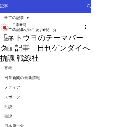
記事
全ての記事
日章新聞
全ての記事
2022年5月3日
読了時間: 1分
「ネトウヨのテーマパー
政治
ク」記事 日刊ゲンダイへ
経済
抗議 戦線社
生活
寄稿
日章新聞の最新情報
メディア
スポーツ
社説
書評
日本第一党