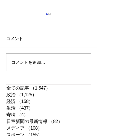
コメント
コメントを追加…
れいわ・山本太郎が代表
全国20か所で「
辞任 日本第一党・桜井
反対デモ」 妨
誠と似たような引退劇
主張貫徹
全ての記事
（1,547）
1,547件の記事
政治
（1,125）
1,125件の記事
経済
（158）
158件の記事
生活
（437）
437件の記事
寄稿
（4）
4件の記事
日章新聞の最新情報
（82）
82件の記事
メディア
（108）
108件の記事
スポーツ
（155）
155件の記事