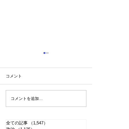
コメント
コメントを追加…
れいわ・山本太郎が代表
全国20か所で「
辞任 日本第一党・桜井
反対デモ」 妨
誠と似たような引退劇
主張貫徹
全ての記事
（1,547）
1,547件の記事