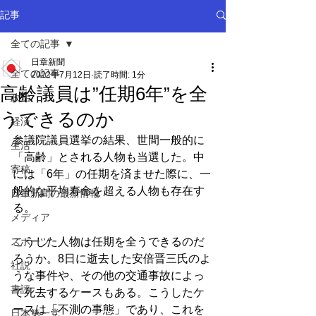
記事
全ての記事
日章新聞
全ての記事
2022年7月12日
読了時間: 1分
高齢議員は”任期6年”を全
政治
うできるのか
経済
参議院議員選挙の結果、世間一般的に
生活
「高齢」とされる人物も当選した。中
寄稿
には「6年」の任期を済ませた際に、一
般的な平均寿命を超える人物も存在す
日章新聞の最新情報
る。
メディア
スポーツ
こうした人物は任期を全うできるのだ
ろうか。8日に逝去した安倍晋三氏のよ
社説
うな事件や、その他の交通事故によっ
書評
て死去するケースもある。こうしたケ
ースは「不測の事態」であり、これを
日本第一党