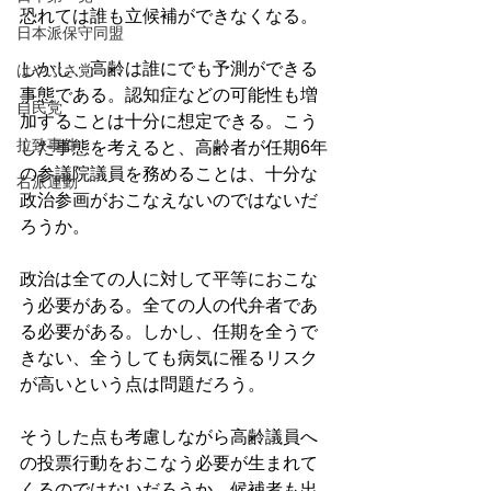
恐れては誰も立候補ができなくなる。
日本派保守同盟
しかし、高齢は誰にでも予測ができる
はやぶさ党
事態である。認知症などの可能性も増
自民党
加することは十分に想定できる。こう
拉致事件
した事態を考えると、高齢者が任期6年
の参議院議員を務めることは、十分な
右派運動
政治参画がおこなえないのではないだ
ろうか。
政治は全ての人に対して平等におこな
う必要がある。全ての人の代弁者であ
る必要がある。しかし、任期を全うで
きない、全うしても病気に罹るリスク
が高いという点は問題だろう。
そうした点も考慮しながら高齢議員へ
の投票行動をおこなう必要が生まれて
くるのではないだろうか。候補者も出