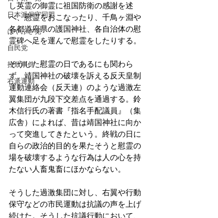
し英霊の御霊に祖国防衛の感謝を述
日本派保守同盟
べ、慰霊をおこなったり、千鳥ヶ淵や
各都道府県の護国神社、各自治体の慰
はやぶさ党
霊碑へ足を運んで慰霊をしたりする。
自民党
そうした慰霊の日であるにも関わら
拉致事件
ず、靖国神社の破壊を訴える反天皇制
右派運動
運動連絡会（反天連）のような過激左
翼集団が九段下交差点を通過する。鈴
木信行氏の著書『指名手配議員』（集
広舎）によれば、昔は靖国神社に向か
って突進してきたという。終戦の日に
自らの政治的目的を果たそうと慰霊の
場を破壊するような行為は人の心を持
たない人畜鬼畜にほかならない。
そうした過激集団に対し、右翼や行動
保守などの市民運動は抗議の声を上げ
続けた。そうした抗議行動において、