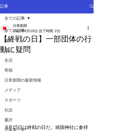
記事
全ての記事
日章新聞
全ての記事
2022年8月16日
読了時間: 2分
【終戦の日】一部団体の行
政治
動に疑問
経済
生活
寄稿
日章新聞の最新情報
メディア
スポーツ
社説
書評
8月15日は終戦の日だ。靖国神社に参拝
日本第一党