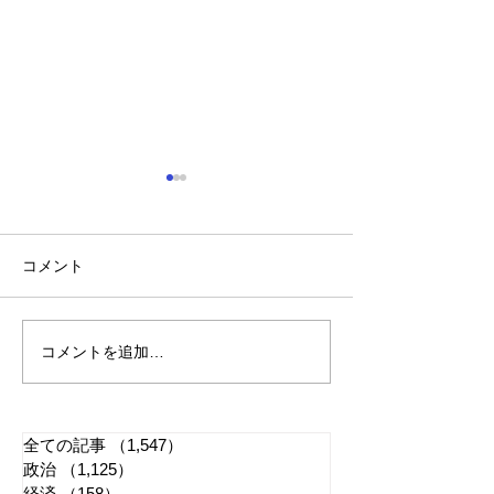
コメント
コメントを追加…
れいわ・山本太郎が代表
「懲役二七年」
辞任 日本第一党・桜井
る司法 国民感
誠と似たような引退劇
に反映すべきか
全ての記事
（1,547）
1,547件の記事
政治
（1,125）
1,125件の記事
経済
（158）
158件の記事