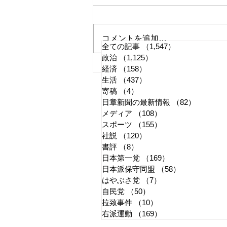
コメントを追加…
全ての記事
（1,547）
1,547件の記事
政治
（1,125）
1,125件の記事
国旗損壊罪はどう運用される
経済
（158）
158件の記事
生活
（437）
437件の記事
か
寄稿
（4）
4件の記事
日章新聞の最新情報
（82）
82件の
メディア
（108）
108件の記事
スポーツ
（155）
155件の記事
社説
（120）
120件の記事
書評
（8）
8件の記事
日本第一党
（169）
169件の記事
日本派保守同盟
（58）
58件の記事
はやぶさ党
（7）
7件の記事
自民党
（50）
50件の記事
拉致事件
（10）
10件の記事
右派運動
（169）
169件の記事