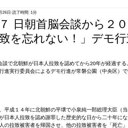
月26日
読了時間: 1分
はやぶさ党
自民党
拉致事件
右派運動
７ 日朝首脳会談から２
致を忘れない！」デモ行
脳会談で北朝鮮が日本人拉致を認めてから20年が経過す
行進実行委員会によるデモ行進が常磐公園（中央区）で
、平成１４年に北朝鮮の平壌で小泉純一郎総理大臣（当
が日本人拉致を認め謝罪した歴史的な日から二十年にな
人の拉致被害者を帰国させ、他の拉致被害者を「死亡」